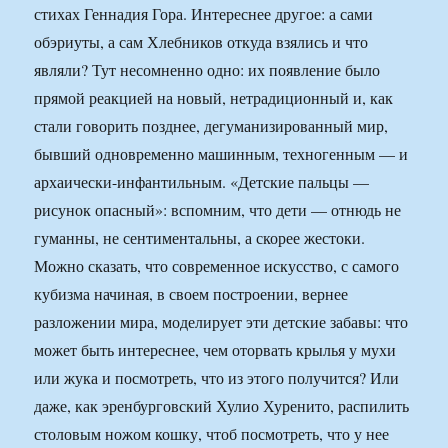
стихах Геннадия Гора. Интереснее другое: а сами
обэриуты, а сам Хлебников откуда взялись и что
являли? Тут несомненно одно: их появление было
прямой реакцией на новый, нетрадиционный и, как
стали говорить позднее, дегуманизированный мир,
бывший одновременно машинным, техногенным — и
архаически-инфантильным. «Детские пальцы —
рисунок опасный»: вспомним, что дети — отнюдь не
гуманны, не сентиментальны, а скорее жестоки.
Можно сказать, что современное искусство, с самого
кубизма начиная, в своем построении, вернее
разложении мира, моделирует эти детские забавы: что
может быть интереснее, чем оторвать крылья у мухи
или жука и посмотреть, что из этого получится? Или
даже, как эренбурговский Хулио Хуренито, распилить
столовым ножом кошку, чтоб посмотреть, что у нее