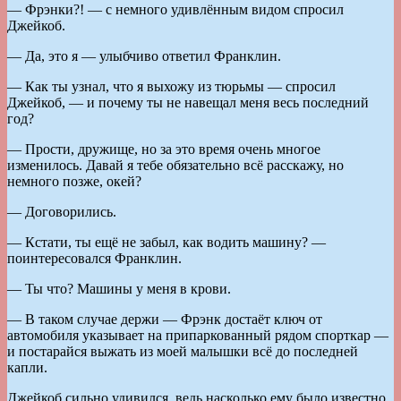
— Фрэнки?! — с немного удивлённым видом спросил
Джейкоб.
— Да, это я — улыбчиво ответил Франклин.
— Как ты узнал, что я выхожу из тюрьмы — спросил
Джейкоб, — и почему ты не навещал меня весь последний
год?
— Прости, дружище, но за это время очень многое
изменилось. Давай я тебе обязательно всё расскажу, но
немного позже, окей?
— Договорились.
— Кстати, ты ещё не забыл, как водить машину? —
поинтересовался Франклин.
— Ты что? Машины у меня в крови.
— В таком случае держи — Фрэнк достаёт ключ от
автомобиля указывает на припаркованный рядом спорткар —
и постарайся выжать из моей малышки всё до последней
капли.
Джейкоб сильно удивился, ведь насколько ему было известно,