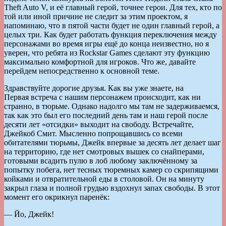
Theft Auto V, и её главный герой, точнее герои. Для тех, кто по
той или иной причине не следит за этим проектом, я
напоминаю, что в пятой части будет не один главный герой, а
целых три. Как будет работать функция переключения между
персонажами во время игры ещё до конца неизвестно, но я
уверен, что ребята из Rockstar Games сделают эту функцию
максимально комфортной для игроков. Что же, давайте
перейдем непосредственно к основной теме.
Здравствуйте дорогие друзья. Как вы уже знаете, на
Первая встреча с нашим персонажем происходит, как ни
странно, в тюрьме. Однако надолго мы там не задерживаемся,
так как это был его последний день там и наш герой после
десяти лет «отсидки» выходит на свободу. Встречайте,
Джейкоб Смит. Мысленно попрощавшись со всеми
обитателями тюрьмы, Джейк впервые за десять лет делает шаг
на территорию, где нет смотровых вышек со снайперами,
готовыми всадить пулю в лоб любому заключённому за
попытку побега, нет тесных тюремных камер со скрипящими
койками и отвратительной еды в столовой. Он на минуту
закрыл глаза и полной грудью вздохнул запах свободы. В этот
момент его окрикнул паренёк:
— Йо, Джейк!