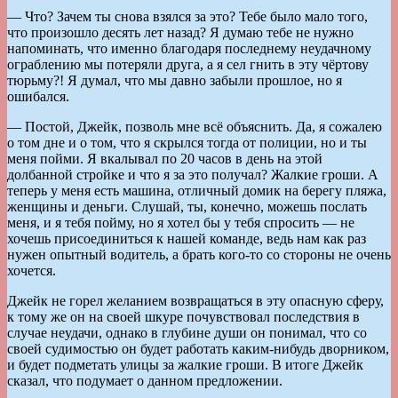
— Что? Зачем ты снова взялся за это? Тебе было мало того,
что произошло десять лет назад? Я думаю тебе не нужно
напоминать, что именно благодаря последнему неудачному
ограблению мы потеряли друга, а я сел гнить в эту чёртову
тюрьму?! Я думал, что мы давно забыли прошлое, но я
ошибался.
— Постой, Джейк, позволь мне всё объяснить. Да, я сожалею
о том дне и о том, что я скрылся тогда от полиции, но и ты
меня пойми. Я вкалывал по 20 часов в день на этой
долбанной стройке и что я за это получал? Жалкие гроши. А
теперь у меня есть машина, отличный домик на берегу пляжа,
женщины и деньги. Слушай, ты, конечно, можешь послать
меня, и я тебя пойму, но я хотел бы у тебя спросить — не
хочешь присоединиться к нашей команде, ведь нам как раз
нужен опытный водитель, а брать кого-то со стороны не очень
хочется.
Джейк не горел желанием возвращаться в эту опасную сферу,
к тому же он на своей шкуре почувствовал последствия в
случае неудачи, однако в глубине души он понимал, что со
своей судимостью он будет работать каким-нибудь дворником,
и будет подметать улицы за жалкие гроши. В итоге Джейк
сказал, что подумает о данном предложении.