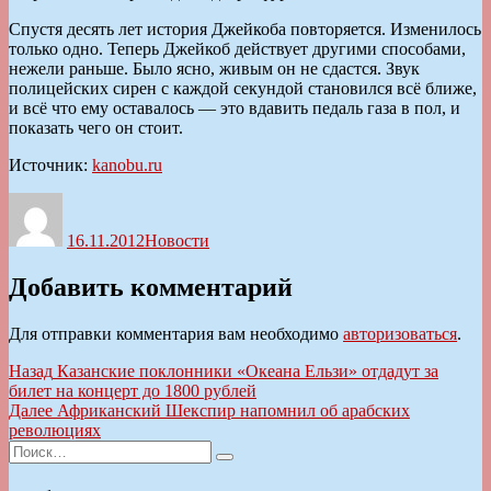
Спустя десять лет история Джейкоба повторяется. Изменилось
только одно. Теперь Джейкоб действует другими способами,
нежели раньше. Было ясно, живым он не сдастся. Звук
полицейских сирен с каждой секундой становился всё ближе,
и всё что ему оставалось — это вдавить педаль газа в пол, и
показать чего он стоит.
Источник:
kanobu.ru
Автор
Опубликовано
Рубрики
16.11.2012
Новости
Добавить комментарий
Для отправки комментария вам необходимо
авторизоваться
.
Навигация
Предыдущая
Назад
Казанские поклонники «Океана Ельзи» отдадут за
запись:
билет на концерт до 1800 рублей
по
Следующая
Далее
Африканский Шекспир напомнил об арабских
записям
запись:
революциях
Искать:
Поиск