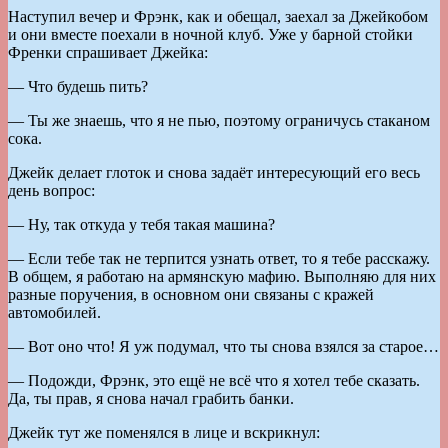
Наступил вечер и Фрэнк, как и обещал, заехал за Джейкобом
и они вместе поехали в ночной клуб. Уже у барной стойки
Френки спрашивает Джейка:
— Что будешь пить?
— Ты же знаешь, что я не пью, поэтому ограничусь стаканом
сока.
Джейк делает глоток и снова задаёт интересующий его весь
день вопрос:
— Ну, так откуда у тебя такая машина?
— Если тебе так не терпится узнать ответ, то я тебе расскажу.
В общем, я работаю на армянскую мафию. Выполняю для них
разные поручения, в основном они связаны с кражей
автомобилей.
— Вот оно что! Я уж подумал, что ты снова взялся за старое…
— Подожди, Фрэнк, это ещё не всё что я хотел тебе сказать.
Да, ты прав, я снова начал грабить банки.
Джейк тут же поменялся в лице и вскрикнул: