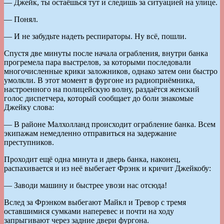
— Джейк, ты остаёшься тут и следишь за ситуацией на улице.
— Понял.
— И не забудьте надеть респираторы. Ну всё, пошли.
Спустя две минуты после начала ограбления, внутри банка
прогремела пара выстрелов, за которыми последовали
многочисленные крики заложников, однако затем они быстро
умолкли. В этот момент в фургоне из радиоприёмника,
настроенного на полицейскую волну, раздаётся женский
голос диспетчера, который сообщает до боли знакомые
Джейку слова:
— В районе Малхолланд происходит ограбление банка. Всем
экипажам немедленно отправиться на задержание
преступников.
Проходит ещё одна минута и дверь банка, наконец,
распахивается и из неё выбегает Фрэнк и кричит Джейкобу:
— Заводи машину и быстрее увози нас отсюда!
Вслед за Фрэнком выбегают Майкл и Тревор с тремя
оставшимися сумками наперевес и почти на ходу
запрыгивают через задние двери фургона.