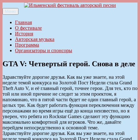
Перейти
к
Меню
Ильменский фестиваль авторской песни
содержимому
Главная
О фестивале
История
Авторская музыка
Программа
Организаторы и спонсоры
GTA V: Четвертый герой. Снова в деле
Здравствуйте дорогие друзья. Как вы уже знаете, на этой
неделе темой конкурса на Золотой Пост Недели стала Grand
Theft Auto V, и её главный герой, точнее герои. Для тех, кто по
той или иной причине не следит за этим проектом, я
напоминаю, что в пятой части будет не один главный герой, а
целых три. Как будет работать функция переключения между
персонажами во время игры ещё до конца неизвестно, но я
уверен, что ребята из Rockstar Games сделают эту функцию
максимально комфортной для игроков. Что же, давайте
перейдем непосредственно к основной теме.
Здравствуйте дорогие друзья. Как вы уже знаете, на этой
неделе темой конкурса на Золотой Пост Недели стала Grand