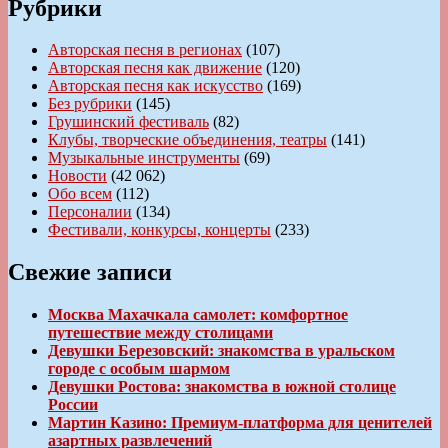
Рубрики
Авторская песня в регионах
(107)
Авторская песня как движение
(120)
Авторская песня как искусство
(169)
Без рубрики
(145)
Грушинский фестиваль
(82)
Клубы, творческие объединения, театры
(141)
Музыкальные инструменты
(69)
Новости
(42 062)
Обо всем
(112)
Персоналии
(134)
Фестивали, конкурсы, концерты
(233)
Свежие записи
Москва Махачкала самолет: комфортное
путешествие между столицами
Девушки Березовский: знакомства в уральском
городе с особым шармом
Девушки Ростова: знакомства в южной столице
России
Мартин Казино: Премиум-платформа для ценителей
азартных развлечений