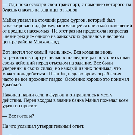
— Иди пока осмотри свой транспорт, с помощью которого ты
будешь спасать на задницы от копов.
Майкл указал на стоящий рядом фургон, который был
замаскирован под фирму, занимающейся очисткой помещений
от вредных насекомых. На этот раз им предстояла непростая
«дезинфекция» одного из банковских филиалов в деловом
центре района Малхолланд.
Вот настал тот самый «день икс». Вся команда вновь
встретилась в порту с целью в последний раз повторить план
своих действий перед отъездом на задание. Все были
уверенны в своих силах, но каждый из них понимал, что
может понадобиться «План Б», ведь во время ограбления
часто не всё проходит гладко. Особенно хорошо это понимал
Джейкоб.
Наконец парни сели в фургон и отправились к месту
действия. Перед входом в здание банка Майкл пожелал всем
удачи и спросил:
— Все готовы?
На что услышал утвердительный ответ.