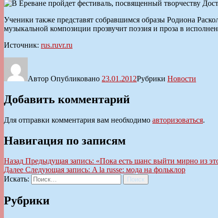
Ученики также представят собравшимся образы Родиона Раскол
музыкальной композиции прозвучит поэзия и проза в исполне
Источник:
rus.ruvr.ru
Автор
Опубликовано
23.01.2012
Рубрики
Новости
Добавить комментарий
Для отправки комментария вам необходимо
авторизоваться
.
Навигация по записям
Назад
Предыдущая запись:
«Пока есть шанс выйти мирно из это
Далее
Следующая запись:
A la russe: мода на фольклор
Искать:
Поиск
Рубрики