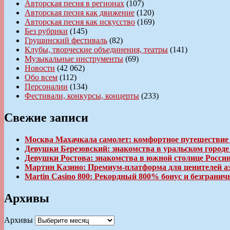
Авторская песня в регионах
(107)
Авторская песня как движение
(120)
Авторская песня как искусство
(169)
Без рубрики
(145)
Грушинский фестиваль
(82)
Клубы, творческие объединения, театры
(141)
Музыкальные инструменты
(69)
Новости
(42 062)
Обо всем
(112)
Персоналии
(134)
Фестивали, конкурсы, концерты
(233)
Свежие записи
Москва Махачкала самолет: комфортное путешествие
Девушки Березовский: знакомства в уральском город
Девушки Ростова: знакомства в южной столице Росси
Мартин Казино: Премиум-платформа для ценителей а
Martin Casino 800: Рекордный 800% бонус и безгран
Архивы
Архивы