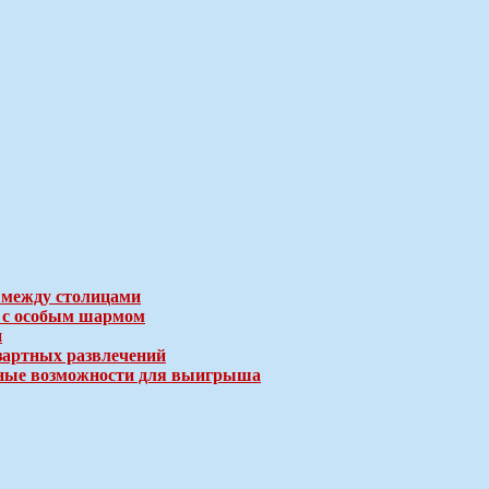
 между столицами
е с особым шармом
и
зартных развлечений
ичные возможности для выигрыша