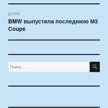
ДАЛЕЕ
BMW выпустила последнюю М3
Следующая
Coupe
запись:
ПО
Искать: