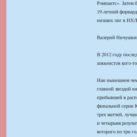
Рэмпантс». Затем 
19-летний форвард
низших лиг в НХЛ
Валерий Ничушкин
В 2012 году после
хоккеистов кого-т
Нан нынешнем чем
главной звездой ю
прибывший в распо
финальной серии К
трех матчей, лучш
и четырьмя резуль
которого по три го