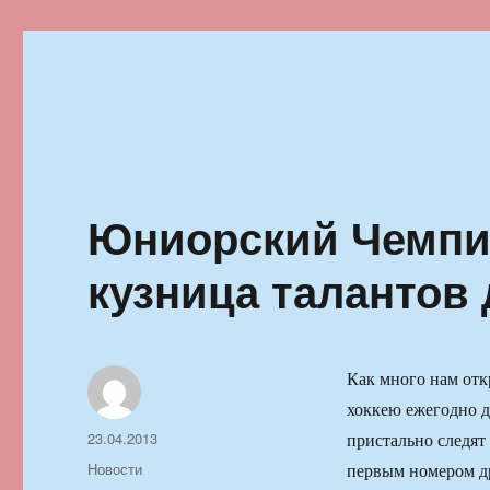
Ильменский фестиваль автор
Юниорский Чемпио
кузница талантов
Как много нам от
хоккею ежегодно 
Автор
Опубликовано
23.04.2013
пристально следят 
Рубрики
Новости
первым номером др