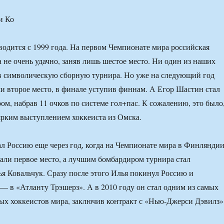
и Ко
одится с 1999 года. На первом Чемпионате мира российская
 не очень удачно, заняв лишь шестое место. Ни один из наших
в символическую сборную турнира. Но уже на следующий год
 второе место, в финале уступив финнам. А Егор Шастин стал
м, набрав 11 очков по системе гол+пас. К сожалению, это было
рким выступлением хоккеиста из Омска.
 Россию еще через год, когда на Чемпионате мира в Финлянди
али первое место, а лучшим бомбардиром турнира стал
я Ковальчук. Сразу после этого Илья покинул Россию и
— в «Атланту Трэшерз». А в 2010 году он стал одним из самых
х хоккеистов мира, заключив контракт с «Нью-Джерси Дэвилз»