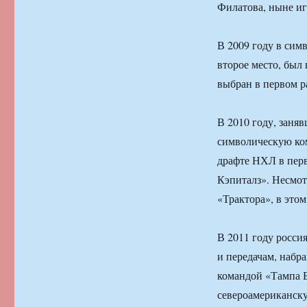
Филатова, ныне иг
В 2009 году в сим
второе место, был
выбран в первом 
В 2010 году, заняв
символическую ком
драфте НХЛ в пер
Кэпиталз». Несмот
«Трактора», в этом
В 2011 году росси
и передачам, набра
командой «Тампа Б
североамериканску