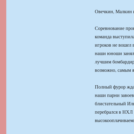
Овечкин, Малкин 
Соревнование пров
команда выступила
игроков не вошел 
наши юноши заняли
лучшим бомбардиро
возможно, самым я
Полный фурор ждал
наши парни завоев
блистательный Иль
перебрался в НХЛ 
высокооплачиваемы