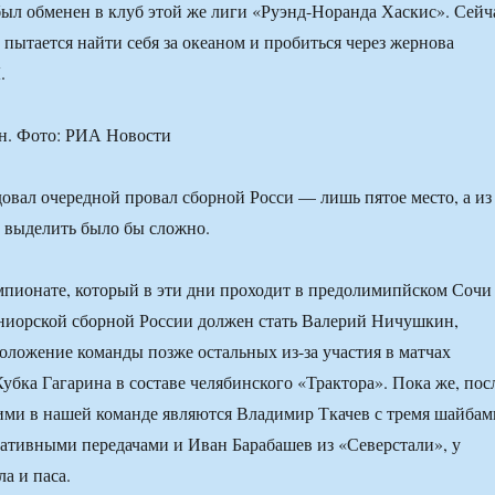
был обменен в клуб этой же лиги «Руэнд-Норанда Хаскис». Сейч
 пытается найти себя за океаном и пробиться через жернова
.
. Фото: РИА Новости
довал очередной провал сборной Росси — лишь пятое место, а из
о выделить было бы сложно.
пионате, который в эти дни проходит в предолимипйском Сочи
ниорской сборной России должен стать Валерий Ничушкин,
ложение команды позже остальных из-за участия в матчах
убка Гагарина в составе челябинского «Трактора». Пока же, пос
ими в нашей команде являются Владимир Ткачев с тремя шайбам
тативными передачами и Иван Барабашев из «Северстали», у
ла и паса.