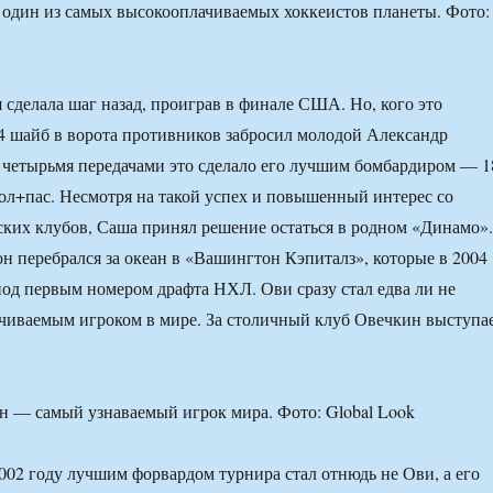
один из самых высокооплачиваемых хоккеистов планеты. Фото:
я сделала шаг назад, проиграв в финале США. Но, кого это
14 шайб в ворота противников забросил молодой Александр
 четырьмя передачами это сделало его лучшим бомбардиром — 1
гол+пас. Несмотря на такой успех и повышенный интерес со
ких клубов, Саша принял решение остаться в родном «Динамо».
он перебрался за океан в «Вашингтон Кэпиталз», которые в 2004
под первым номером драфта НХЛ. Ови сразу стал едва ли не
чиваемым игроком в мире. За столичный клуб Овечкин выступа
 — самый узнаваемый игрок мира. Фото: Global Look
2002 году лучшим форвардом турнира стал отнюдь не Ови, а его