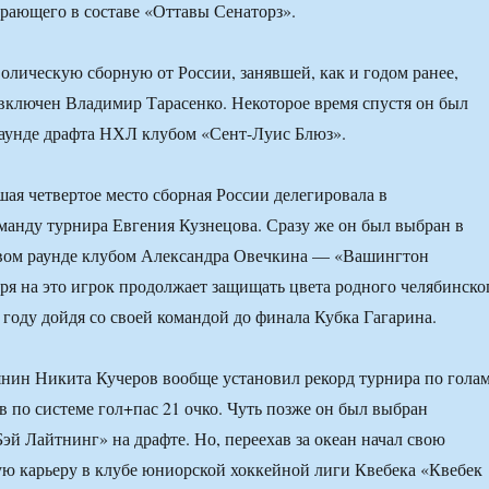
рающего в составе «Оттавы Сенаторз».
волическую сборную от России, занявшей, как и годом ранее,
 включен Владимир Тарасенко. Некоторое время спустя он был
раунде драфта НХЛ клубом «Сент-Луис Блюз».
шая четвертое место сборная России делегировала в
анду турнира Евгения Кузнецова. Сразу же он был выбран в
вом раунде клубом Александра Овечкина — «Вашингтон
ря на это игрок продолжает защищать цвета родного челябинско
 году дойдя со своей командой до финала Кубка Гагарина.
янин Никита Кучеров вообще установил рекорд турнира по гола
в по системе гол+пас 21 очко. Чуть позже он был выбран
эй Лайтнинг» на драфте. Но, переехав за океан начал свою
ю карьеру в клубе юниорской хоккейной лиги Квебека «Квебек