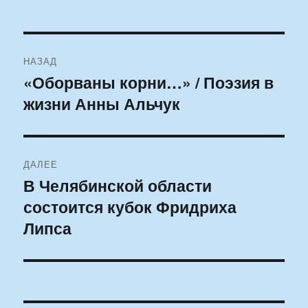
Навигация
НАЗАД
по
«Оборваны корни…» / Поэзия в
Предыдущая
жизни Анны Альчук
запись:
записям
ДАЛЕЕ
В Челябинской области
Следующая
состоится кубок Фридриха
запись:
Липса