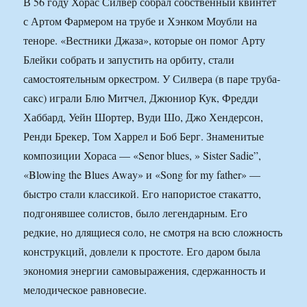
В 56 году Хорас Силвер собрал собственный квинтет
с Артом Фармером на трубе и Хэнком Моубли на
теноре. «Вестники Джаза», которые он помог Арту
Блейки собрать и запустить на орбиту, стали
самостоятельным оркестром. У Силвера (в паре труба-
сакс) играли Блю Митчел, Джюниор Кук, Фредди
Хаббард, Уейн Шортер, Вуди Шо, Джо Хендерсон,
Ренди Брекер, Том Харрел и Боб Берг. Знаменитые
композиции Хораса — «Senor blues, » Sister Sadie”,
«Blowing the Blues Away» и «Song for my father» —
быстро стали классикой. Его напористое стакатто,
подгонявшее солистов, было легендарным. Его
редкие, но длящиеся соло, не смотря на всю сложность
конструкций, довлели к простоте. Его даром была
экономия энергии самовыражения, сдержанность и
мелодическое равновесие.