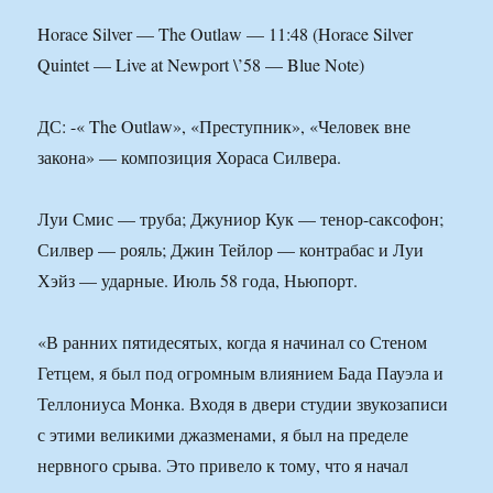
Horace Silver — The Outlaw — 11:48 (Horace Silver
Quintet — Live at Newport \’58 — Blue Note)
ДС: -« The Outlaw», «Преступник», «Человек вне
закона» — композиция Хораса Силвера.
Луи Смис — труба; Джуниор Кук — тенор-саксофон;
Силвер — рояль; Джин Тейлор — контрабас и Луи
Хэйз — ударные. Июль 58 года, Ньюпорт.
«В ранних пятидесятых, когда я начинал со Стеном
Гетцем, я был под огромным влиянием Бада Пауэла и
Теллониуса Монка. Входя в двери студии звукозаписи
с этими великими джазменами, я был на пределе
нервного срыва. Это привело к тому, что я начал