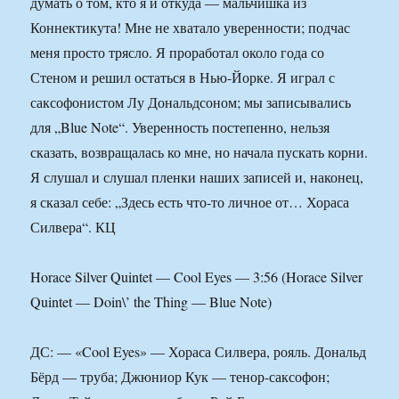
думать о том, кто я и откуда — мальчишка из
Коннектикута! Мне не хватало уверенности; подчас
меня просто трясло. Я проработал около года со
Стеном и решил остаться в Нью-Йорке. Я играл с
саксофонистом Лу Дональдсоном; мы записывались
для „Blue Note“. Уверенность постепенно, нельзя
сказать, возвращалась ко мне, но начала пускать корни.
Я слушал и слушал пленки наших записей и, наконец,
я сказал себе: „Здесь есть что-то личное от… Хораса
Силвера“. КЦ
Horace Silver Quintet — Cool Eyes — 3:56 (Horace Silver
Quintet — Doin\’ the Thing — Blue Note)
ДС: — «Cool Eyes» — Хораса Силвера, рояль. Дональд
Бёрд — труба; Джюниор Кук — тенор-саксофон;