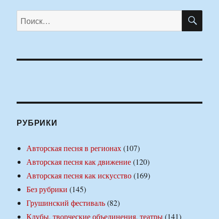
ПО
Искать:
РУБРИКИ
Авторская песня в регионах
(107)
Авторская песня как движение
(120)
Авторская песня как искусство
(169)
Без рубрики
(145)
Грушинский фестиваль
(82)
Клубы, творческие объединения, театры
(141)