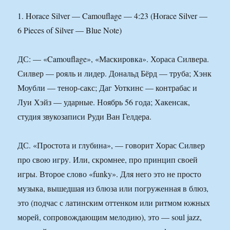
1. Horace Silver — Camouflage — 4:23 (Horace Silver —
6 Pieces of Silver — Blue Note)
ДС: — «Camouflage», «Маскировка». Хораса Силвера.
Силвер — рояль и лидер. Дональд Бёрд — труба; Хэнк
Моубли — тенор-сакс; Даг Уоткинс — контрабас и
Луи Хэйз — ударные. Ноябрь 56 года; Хакенсак,
студия звукозаписи Руди Ван Гелдера.
ДС. «Простота и глубина», — говорит Хорас Силвер
про свою игру. Или, скромнее, про принцип своей
игры. Второе слово «funky». Для него это не просто
музыка, вышедшая из блюза или погруженная в блюз,
это (подчас с латинским оттенком или ритмом южных
морей, сопровождающим мелодию), это — soul jazz,