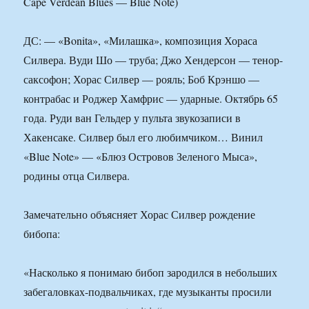
Cape Verdean Blues — Blue Note)
ДС: — «Bonita», «Милашка», композиция Хораса
Силвера. Вуди Шо — труба; Джо Хендерсон — тенор-
саксофон; Хорас Силвер — рояль; Боб Крэншо —
контрабас и Роджер Хамфрис — ударные. Октябрь 65
года. Руди ван Гельдер у пульта звукозаписи в
Хакенсаке. Силвер был его любимчиком… Винил
«Blue Note» — «Блюз Островов Зеленого Мыса»,
родины отца Силвера.
Замечательно объясняет Хорас Силвер рождение
бибопа:
«Насколько я понимаю бибоп зародился в небольших
забегаловках-подвальчиках, где музыканты просили