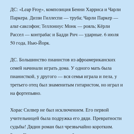
ДС: «Leap Frog», композиция Бенни Харриса и Чарли
Паркера. Диззи Гиллеспи — труба; Чарли Паркер —
альт-саксофон; Теллониус Монк — рояль; Кёрли
Рассел — контрабас и Бадди Рич — ударные. 6 июля
50 года, Нью-Йорк.
ДС. Большинство пианистов из афроамериканских
семей начинали играть дома. У одного мать была
пианисткой, у другого — вся семья играла и пела, у
третьего отец был знаменитым гитаристом, но играл и
на фортепьяно.
Хорас Силвер не был исключением. Его первой
учительницей была подружка его дяди. Превратности
судьбы! Дядин роман был чрезвычайно коротким.