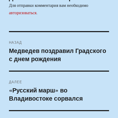
Для отправки комментария вам необходимо
авторизоваться
.
Навигация
НАЗАД
по
Медведев поздравил Градского
Предыдущая
с днем рождения
запись:
записям
ДАЛЕЕ
«Русский марш» во
Следующая
Владивостоке сорвался
запись: