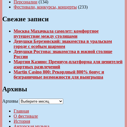
Персоналии
(134)
Фестивали, конкурсы, концерты
(233)
Свежие записи
Москва Махачкала самолет: комфортное
путешествие между столицами
Девушки Березовский: знакомства в уральском
городе с особым шармом
Девушки Ростова: знакомства в южной столице
России
Мартин Казино: Премиум-платформа для ценителей
азартных развлечений
Martin Casino 800: Рекордный 800% бонус и
безграничные возможности для выигрыша
Архивы
Архивы
Главная
О фестивале
История
Авторская музыка