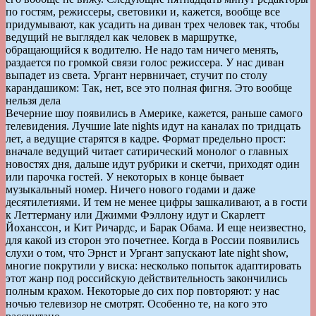
по гостям, режиссеры, световики и, кажется, вообще все
придумывают, как усадить на диван трех человек так, чтобы
ведущий не выглядел как человек в маршрутке,
обращающийся к водителю. Не надо там ничего менять,
раздается по громкой связи голос режиссера. У нас диван
выпадет из света. Ургант нервничает, стучит по столу
карандашиком: Так, нет, все это полная фигня. Это вообще
нельзя дела
Вечерние шоу появились в Америке, кажется, раньше самого
телевидения. Лучшие late nights идут на каналах по тридцать
лет, а ведущие старятся в кадре. Формат предельно прост:
вначале ведущий читает сатирический монолог о главных
новостях дня, дальше идут рубрики и скетчи, приходят один
или парочка гостей. У некоторых в конце бывает
музыкальный номер. Ничего нового годами и даже
десятилетиями. И тем не менее цифры зашкаливают, а в гости
к Леттерману или Джимми Фэллону идут и Скарлетт
Йоханссон, и Кит Ричардс, и Барак Обама. И еще неизвестно,
для какой из сторон это почетнее. Когда в России появились
слухи о том, что Эрнст и Ургант запускают late night show,
многие покрутили у виска: несколько попыток адаптировать
этот жанр под российскую действительность закончились
полным крахом. Некоторые до сих пор повторяют: у нас
ночью телевизор не смотрят. Особенно те, на кого это