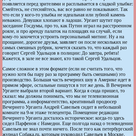
появляется перед зрителями и расплывается в сладкой улыбке:
Смейтесь, не стесняйтесь, вас все равно не показывают. Так
что если у кого-то улыбка не идеальная или зубной камень
неважно. Девушки хлопают в ладоши. Ургант шутит про
заседание Госдумы, про то, как Путин играл на расстроенном
рояле, и про аренду палаток на площадях на случай, если
кому-то захочется устроить персональный митинг. Ну а на
прощание, дорогие друзья, заявляет он после нескольких не
самых смешных рубрик, хочется сказать то, что каждый раз
говорит Сергей Удальцов в полиции: До завтра, ребята!
Кажется, в зале не все знают, кто такой Сергей Удальцов.
Самое сложное в этом формате (если не считать того, что
нужно хотя бы пару раз за программу быть смешными) это
производство. Большая часть вечерних шоу в Америке идет в
прямом эфире, остальные пишутся в тот же день. В Вечернем
Урганте выбрали второй вариант. Когда я сюда пришел, то
сказал: мы должны понимать, что мы не телевизионная
программа, а информагентство, креативный продюсер
Вечернего Урганта Андрей Савельев сидит в небольшой
комнате на 9-м этаже телецентра. Помещение редакции
Вечернего Урганта досталось историческое: когда-то здесь
сидел Парфенов с Намедни. Еще полгода назад о телевидении
Савельев не знал почти ничего. После того как петербургский
журнал Собака.ru, которым руководил Савельев в Москве,