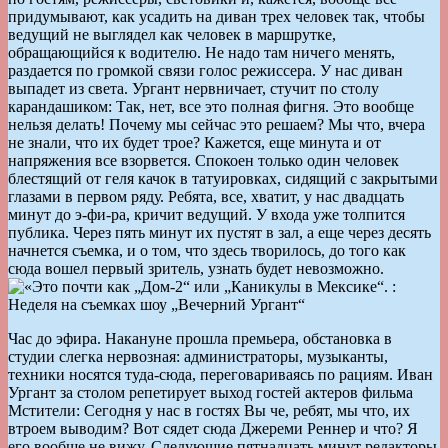
придумывают, как усадить на диван трех человек так, чтобы
ведущий не выглядел как человек в маршрутке,
обращающийся к водителю. Не надо там ничего менять,
раздается по громкой связи голос режиссера. У нас диван
выпадет из света. Ургант нервничает, стучит по столу
карандашиком: Так, нет, все это полная фигня. Это вообще
нельзя делать! Почему мы сейчас это решаем? Мы что, вчера
не знали, что их будет трое? Кажется, еще минута и от
напряжения все взорвется. Спокоен только один человек
блестящий от геля качок в татуировках, сидящий с закрытыми
глазами в первом ряду. Ребята, все, хватит, у нас двадцать
минут до э-фи-ра, кричит ведущий. У входа уже толпится
публика. Через пять минут их пустят в зал, а еще через десять
начнется съемка, и о том, что здесь творилось, до того как
сюда вошел первый зритель, узнать будет невозможно.
Час до эфира. Накануне прошла премьера, обстановка в
студии слегка нервозная: администраторы, музыканты,
техники носятся туда-сюда, переговариваясь по рациям. Иван
Ургант за столом репетирует выход гостей актеров фильма
Мстители: Сегодня у нас в гостях Вы че, ребят, мы что, их
втроем выводим? Вот сядет сюда Джереми Реннер и что? Я
его вообще не вижу. Следующие пятнадцать минут редакторы