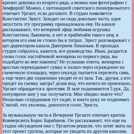
кричит девушка из второго ряда, а можно нам фотографию с
Земфирой! Можно, c интонацией советского пионервожатого
отвечает Ургант, если догоните. В студии появляется
Константин Эрнст. Заходит он сюда довольно часто, идея
запустить эту программу принадлежала ему. На канале
рассказывают, что вечерний эфир любимая игрушка
Константина Львовича, и нет в праймтайм такого шоу, в
котором его имя не стояло бы в титрах. Эрнст разговаривает с
арт-директором канала Дмитрием Ликиным. В проходах
студии собралось, кажется, все руководство. Иван, раздается
снова голос настойчивой женщины из первого ряда, вы
подойдете ко мне наконец? Не услышав ответа, женщина с
яростью перекидывает сумку и пальто через ограждение на
съемочную площадку, через секунду пытается перелезть сама,
а еще через две охранники уводят ее из зала. Так, друзья, а кто
придет на съемку завтра? делая вид, что ничего не произошло,
Ургант обращается к зрителям. В зале поднимаются 5 рук. Да,
популярное шоу у нас получается. Мне обидно знаете что?
Несколько сотрудников тут сидят, и никто руку не поднимает.
Считай, что уволены, доносится голос Эрнста.
За музыкальную часть в Вечернем Урганте отвечает критик
Коммерсанта Борис Барабанов. Он рассказывает, что еще на
стадии обсуждения они с Ургантом решили, что хотят звать на
этот проект группы, которые не увидеть по другим каналам.