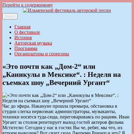
Перейти к содержимому
Меню
Ильменский фестиваль авторской песни
Главная
О фестивале
История
Авторская музыка
Программа
Организаторы и спонсоры
«Это почти как „Дом-2“ или
„Каникулы в Мексике“. : Неделя на
съемках шоу „Вечерний Ургант“
Час до эфира. Накануне прошла премьера, обстановка в
студии слегка нервозная: администраторы, музыканты,
техники носятся туда-сюда, переговариваясь по рациям. Иван
Ургант за столом репетирует выход гостей актеров фильма
Мстители: Сегодня у нас в гостях Вы че, ребят, мы что, их
втроем выводим? Вот сядет сюда Джереми Реннер и что? Я