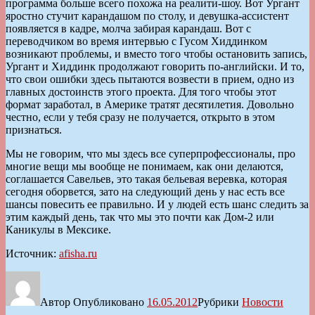
программа больше всего похожа на реалити-шоу. Вот Ургант
яростно стучит карандашом по столу, и девушка-ассистент
появляется в кадре, молча забирая карандаш. Вот с
переводчиком во время интервью с Гусом Хиддинком
возникают проблемы, и вместо того чтобы остановить запись,
Ургант и Хиддинк продолжают говорить по-английски. И то,
что свои ошибки здесь пытаются возвести в прием, одно из
главных достоинств этого проекта. Для того чтобы этот
формат заработал, в Америке тратят десятилетия. Довольно
честно, если у тебя сразу не получается, открыто в этом
признаться.
Мы не говорим, что мы здесь все суперпрофессионалы, про
многие вещи мы вообще не понимаем, как они делаются,
соглашается Савельев, это такая бельевая веревка, которая
сегодня оборвется, зато на следующий день у нас есть все
шансы повесить ее правильно. И у людей есть шанс следить за
этим каждый день, так что мы это почти как Дом-2 или
Каникулы в Мексике.
Источник:
afisha.ru
Автор
Опубликовано
16.05.2012
Рубрики
Новости