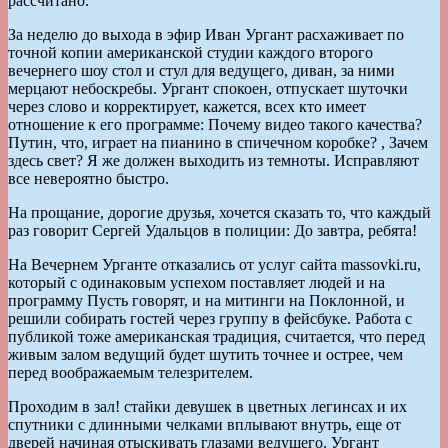
рассчитано.
За неделю до выхода в эфир Иван Ургант расхаживает по
точной копии американской студии каждого второго
вечернего шоу стол и стул для ведущего, диван, за ними
мерцают небоскребы. Ургант спокоен, отпускает шуточки
через слово и корректирует, кажется, всех кто имеет
отношение к его программе: Почему видео такого качества?
Путин, что, играет на пианино в спичечном коробке? , Зачем
здесь свет? Я же должен выходить из темноты. Исправляют
все невероятно быстро.
На прощание, дорогие друзья, хочется сказать то, что каждый
раз говорит Сергей Удальцов в полиции: До завтра, ребята!
На Вечернем Урганте отказались от услуг сайта massovki.ru,
который с одинаковым успехом поставляет людей и на
программу Пусть говорят, и на митинги на Поклонной, и
решили собирать гостей через группу в фейсбуке. Работа с
публикой тоже американская традиция, считается, что перед
живым залом ведущий будет шутить точнее и острее, чем
перед воображаемым телезрителем.
Проходим в зал! стайки девушек в цветных легинсах и их
спутники с длинными челками вплывают внутрь, еще от
дверей начиная отыскивать глазами ведущего. Ургант