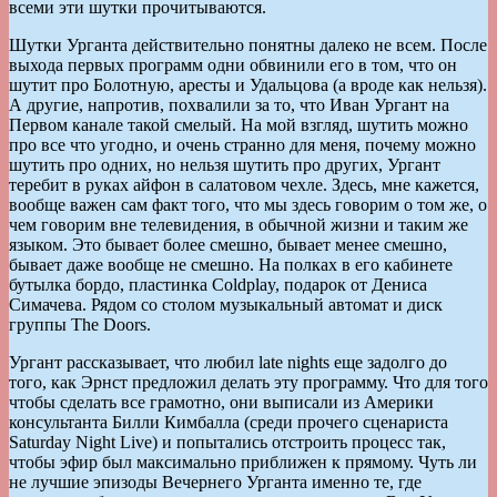
всеми эти шутки прочитываются.
Шутки Урганта действительно понятны далеко не всем. После
выхода первых программ одни обвинили его в том, что он
шутит про Болотную, аресты и Удальцова (а вроде как нельзя).
А другие, напротив, похвалили за то, что Иван Ургант на
Первом канале такой смелый. На мой взгляд, шутить можно
про все что угодно, и очень странно для меня, почему можно
шутить про одних, но нельзя шутить про других, Ургант
теребит в руках айфон в салатовом чехле. Здесь, мне кажется,
вообще важен сам факт того, что мы здесь говорим о том же, о
чем говорим вне телевидения, в обычной жизни и таким же
языком. Это бывает более смешно, бывает менее смешно,
бывает даже вообще не смешно. На полках в его кабинете
бутылка бордо, пластинка Coldplay, подарок от Дениса
Симачева. Рядом со столом музыкальный автомат и диск
группы The Doors.
Ургант рассказывает, что любил late nights еще задолго до
того, как Эрнст предложил делать эту программу. Что для того
чтобы сделать все грамотно, они выписали из Америки
консультанта Билли Кимбалла (среди прочего сценариста
Saturday Night Live) и попытались отстроить процесс так,
чтобы эфир был максимально приближен к прямому. Чуть ли
не лучшие эпизоды Вечернего Урганта именно те, где