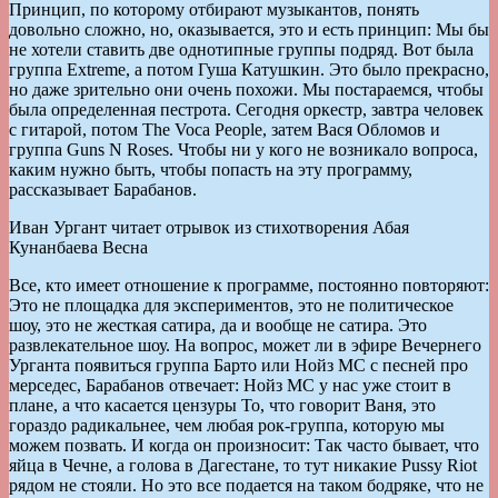
Принцип, по которому отбирают музыкантов, понять
довольно сложно, но, оказывается, это и есть принцип: Мы бы
не хотели ставить две однотипные группы подряд. Вот была
группа Extreme, а потом Гуша Катушкин. Это было прекрасно,
но даже зрительно они очень похожи. Мы постараемся, чтобы
была определенная пестрота. Сегодня оркестр, завтра человек
с гитарой, потом The Vocа People, затем Вася Обломов и
группа Guns N Roses. Чтобы ни у кого не возникало вопроса,
каким нужно быть, чтобы попасть на эту программу,
рассказывает Барабанов.
Иван Ургант читает отрывок из стихотворения Абая
Кунанбаева Весна
Все, кто имеет отношение к программе, постоянно повторяют:
Это не площадка для экспериментов, это не политическое
шоу, это не жесткая сатира, да и вообще не сатира. Это
развлекательное шоу. На вопрос, может ли в эфире Вечернего
Урганта появиться группа Барто или Нойз МС с песней про
мерседес, Барабанов отвечает: Нойз МС у нас уже стоит в
плане, а что касается цензуры То, что говорит Ваня, это
гораздо радикальнее, чем любая рок-группа, которую мы
можем позвать. И когда он произносит: Так часто бывает, что
яйца в Чечне, а голова в Дагестане, то тут никакие Pussy Riot
рядом не стояли. Но это все подается на таком бодряке, что не