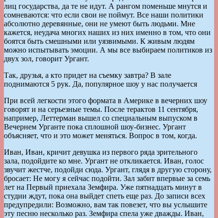
лиц государства, да те не идут. А рангом поменьше мнутся и
сомневаются: что если свои не поймут. Все наши политики
абсолютно деревянные, они не умеют быть людьми. Мне
кажется, неудача многих наших из них именно в том, что они
боятся быть смешными или уязвимыми. К живым людям
можно испытывать эмоции. А мы все выбираем политиков из
двух зол, говорит Ургант.
Так, друзья, а кто придет на съемку завтра? В зале
поднимаются 5 рук. Да, популярное шоу у нас получается
При всей легкости этого формата в Америке в вечерних шоу
говорят и на серьезные темы. После терактов 11 сентября,
например, Леттерман вышел со специальным выпуском в
Вечернем Урганте пока сплошной шоу-бизнес. Ургант
объясняет, что и это может меняться. Вопрос в том, когда.
Иван, Иван, кричит девушка из первого ряда зрительного
зала, подойдите ко мне. Ургант не откликается. Иван, голос
звучит жестче, подойди сюда. Ургант, глядя в другую сторону,
бросает: Не могу я сейчас подойти. Зал забит впервые за семь
лет на Первый приехала Земфира. Уже пятнадцать минут в
студии ждут, пока она выйдет спеть еще раз. До записи всех
предупредили: Возможно, вам так повезет, что вы услышите
эту песню несколько раз. Земфира спела уже дважды. Иван,