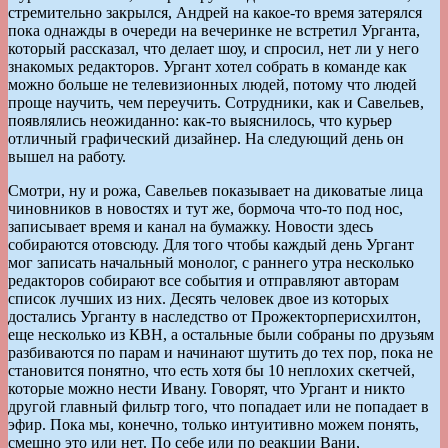
стремительно закрылся, Андрей на какое-то время затерялся
пока однажды в очереди на вечеринке не встретил Урганта,
который рассказал, что делает шоу, и спросил, нет ли у него
знакомых редакторов. Ургант хотел собрать в команде как
можно больше не телевизионных людей, потому что людей
проще научить, чем переучить. Сотрудники, как и Савельев,
появлялись неожиданно: как-то выяснилось, что курьер
отличный графический дизайнер. На следующий день он
вышел на работу.
Смотри, ну и рожа, Савельев показывает на диковатые лица
чиновников в новостях и тут же, бормоча что-то под нос,
записывает время и канал на бумажку. Новости здесь
собираются отовсюду. Для того чтобы каждый день Ургант
мог записать начальный монолог, с раннего утра несколько
редакторов собирают все события и отправляют авторам
список лучших из них. Десять человек двое из которых
достались Урганту в наследство от Прожекторперисхилтон,
еще несколько из КВН, а остальные были собраны по друзьям
разбиваются по парам и начинают шутить до тех пор, пока не
становится понятно, что есть хотя бы 10 неплохих скетчей,
которые можно нести Ивану. Говорят, что Ургант и никто
другой главный фильтр того, что попадает или не попадает в
эфир. Пока мы, конечно, только интуитивно можем понять,
смешно это или нет. По себе или по реакции Вани,