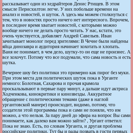
рассказывает один из хедрайтеров Денис Ртищев. В этом
смысле Перисхилтон легче. У них побольше времени на
анализ и новостей, и шуток. А здесь мы можем столкнуться с
тем, что в новостях просто ничего нет интересного. Впрочем,
в последнее время хватает новостей, с которыми можно
вообще ничего не делать просто читать. У нас, кстати, это
очень чувствуется, добавляет Андрей Савельев. Иван
зачитывает монолог перед зрителями: В Чечне были найдены
яйца динозавра и аудитория начинает хохотать и хлопать.
Ваня не понимает, в чем дело, шутку-то он еще не произнес. А
все хохочут. Потому что все подумали, что сама новость и есть
шутка.
Вечернее шоу без политики это примерно как пирог без муки.
При этом места для политических шуток пока в Урганте
немного: Болотная, Сахарова и прочая крамола
проскальзывают в первые пару минут, а дальше идут актриса
Ходченкова, кинокритики и кинозвезды. Аккуратное
обращение с политическими темами (даже в наглой
ургантовской манере) происходит, видимо, потому, что
создатели этой программы пока и сами не поняли, что им
можно, а что нельзя. За пару дней до эфира на вопрос Вы сами
понимаете, как далеко вам можно зайти? , Ургант ответил:
Пока не знаю. Есть, по словам Урганта, и другая проблема
российские политики. Тут бы и рады позвать в гости первых