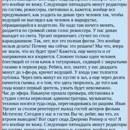
его вообще не вижу. Следующие пятнадцать минут редакторы
по гостям, режиссеры, световики и, кажется, вообще все
придумывают, как усадить на диван трех человек так, чтобы
ведущий не выглядел как человек в маршрутке,
обращающийся к водителю. Не надо там ничего менять,
раздается по громкой связи голос режиссера. У нас диван
выпадет из света. Ургант нервничает, стучит по столу
карандашиком: Так, нет, все это полная фигня. Это вообще
нельзя делать! Почему мы сейчас это решаем? Мы что, вчера
не знали, что их будет трое? Кажется, еще минута и от
напряжения все взорвется. Спокоен только один человек
блестящий от геля качок в татуировках, сидящий с закрытыми
глазами в первом ряду. Ребята, все, хватит, у нас двадцать
минут до э-фи-ра, кричит ведущий. У входа уже толпится
публика. Через пять минут их пустят в зал, а еще через десять
начнется съемка, и о том, что здесь творилось, до того как
сюда вошел первый зритель, узнать будет невозможно.
Час до эфира. Накануне прошла премьера, обстановка в
студии слегка нервозная: администраторы, музыканты,
техники носятся туда-сюда, переговариваясь по рациям. Иван
Ургант за столом репетирует выход гостей актеров фильма
Мстители: Сегодня у нас в гостях Вы че, ребят, мы что, их
втроем выводим? Вот сядет сюда Джереми Реннер и что? Я
его вообще не вижу. Следующие пятнадцать минут редакторы
по гостям, режиссеры, световики и, кажется, вообще все