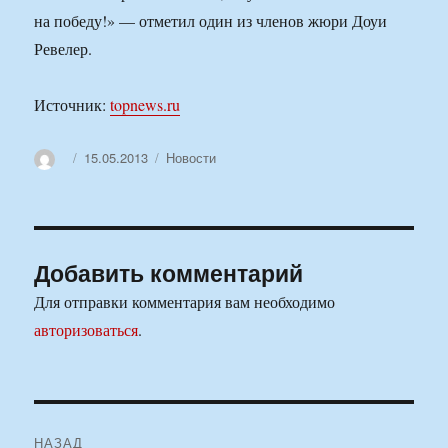
на победу!» — отметил один из членов жюри Доуи
Ревелер.
Источник:
topnews.ru
Автор
Опубликовано
Рубрики
15.05.2013
Новости
Добавить комментарий
Для отправки комментария вам необходимо
авторизоваться
.
Навигация
НАЗАД