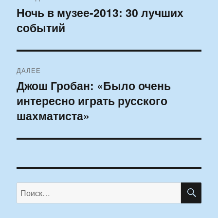
по
Ночь в музее-2013: 30 лучших
Предыдущая
событий
запись:
записям
ДАЛЕЕ
Джош Гробан: «Было очень
Следующая
интересно играть русского
запись:
шахматиста»
ПО
Искать: