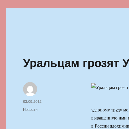
Ильменский фестиваль автор
Уральцам грозят 
Автор
Опубликовано
03.09.2012
Рубрики
Новости
ударному труду мо
выращенную ими п
в России ядохимик