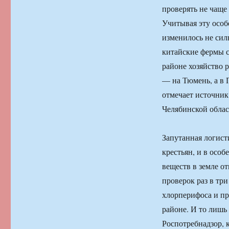
проверять не чаще 
Учитывая эту особ
изменилось не сил
китайские фермы с
районе хозяйство 
— на Тюмень, а в 
отмечает источник
Челябинской облас
Запутанная логист
крестьян, и в осо
веществ в земле о
проверок раз в три
хлорперифоса и п
районе. И то лишь
Роспотребнадзор, 