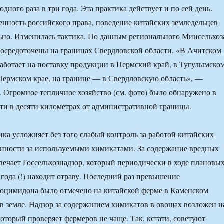
одного раза в три года. Эта практика действует и по сей день.
енность российского права, поведение китайских земледельцев
ьно. Изменилась тактика. По данным регионального Минсельхоз
осредоточены на границах Свердловской области. «В Ачитском
работает на поставку продукции в Пермский край, в Тугулымско
Пермском крае, на границе — в Свердловскую область», —
. Огромное тепличное хозяйство (см. фото) было обнаружено в
ти в десяти километрах от административной границы.
ика усложняет без того слабый контроль за работой китайских
бенности за используемыми химикатами. За содержание вредных
твечает Госсельхознадзор, который периодически в ходе плановы
 года (!) находит отраву. Последний раз превышение
роцимидона было отмечено на китайской ферме в Каменском
 в земле. Надзор за содержанием химикатов в овощах возложен н
который проверяет фермеров не чаще. Так, кстати, советуют