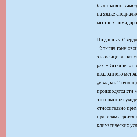
были заняты само
на языке специали
местных помидоро
По данным Свердло
12 тысяч тонн ово
это официальная с
раз. «Китайцы отчи
квадратного метра.
„квадрата“ теплиц
производятся эти 
это помогает уход
относительно при
правилам агротехн
климатических усл