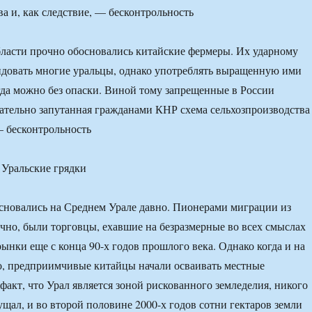
ва и, как следствие, — бесконтрольность
ласти прочно обосновались китайские фермеры. Их ударному
идовать многие уральцы, однако употреблять выращенную ими
да можно без опаски. Виной тому запрещенные в России
ательно запутанная гражданами КНР схема сельхозпроизводства
— бесконтрольность
сновались на Среднем Урале давно. Пионерами миграции из
чно, были торговцы, ехавшие на безразмерные во всех смыслах
рынки еще с конца 90-х годов прошлого века. Однако когда и на
о, предприимчивые китайцы начали осваивать местные
 факт, что Урал является зоной рискованного земледелия, никого
ущал, и во второй половине 2000-х годов сотни гектаров земли