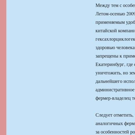
Между тем с особе
Летом-осенью 2009
применяемым удобр
китайской компан
гексахлорциклогек
здоровью человека
запрещены к прим
Екатеринбург, где
уничтожить, но зе
дальнейшего испол
административное 
фермер-владелец т
Следует отметить,
аналогичных ферм,
за особенностей р