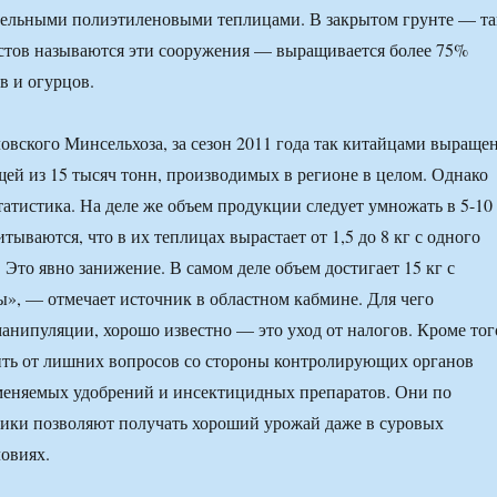
дельными полиэтиленовыми теплицами. В закрытом грунте — та
стов называются эти сооружения — выращивается более 75%
в и огурцов.
вского Минсельхоза, за сезон 2011 года так китайцами выраще
щей из 15 тысяч тонн, производимых в регионе в целом. Однако
татистика. На деле же объем продукции следует умножать в 5-10
тываются, что в их теплицах вырастает от 1,5 до 8 кг с одного
 Это явно занижение. В самом деле объем достигает 15 кг с
ы», — отмечает источник в областном кабмине. Для чего
манипуляции, хорошо известно — это уход от налогов. Кроме тог
ить от лишних вопросов со стороны контролирующих органов
меняемых удобрений и инсектицидных препаратов. Они по
ики позволяют получать хороший урожай даже в суровых
овиях.