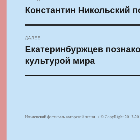
по
Константин Никольский п
Предыдущая
запись:
записям
ДАЛЕЕ
Екатеринбуржцев познако
Следующая
запись:
культурой мира
Ильменский фестиваль авторской песни
© CopyRight 2013-20