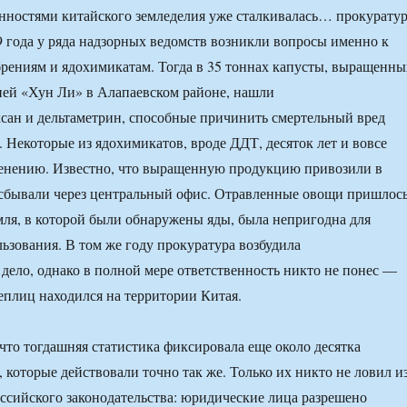
нностями китайского земледелия уже сталкивалась… прокуратур
 года у ряда надзорных ведомств возникли вопросы именно к
ениям и ядохимикатам. Тогда в 35 тоннах капусты, выращенны
ией «Хун Ли» в Алапаевском районе, нашли
сан и дельтаметрин, способные причинить смертельный вред
. Некоторые из ядохимикатов, вроде ДДТ, десяток лет и вовсе
енению. Известно, что выращенную продукцию привозили в
 сбывали через центральный офис. Отравленные овощи пришлос
мля, в которой были обнаружены яды, была непригодна для
ьзования. В том же году прокуратура возбудила
дело, однако в полной мере ответственность никто не понес —
еплиц находился на территории Китая.
 что тогдашняя статистика фиксировала еще около десятка
 которые действовали точно так же. Только их никто не ловил из
оссийского законодательства: юридические лица разрешено