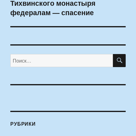
Тихвинского монастыря
федералам — спасение
ПО
Искать:
РУБРИКИ