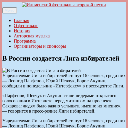
Перейти
к
Меню
Ильменский фестиваль авторской песни
содержимому
Главная
О фестивале
История
Авторская музыка
Программа
Организаторы и спонсоры
В России создается Лига избирателей
Учредителями Лиги избирателей станут 16 человек, среди них
— Леонид Парфенов, Юрий Шевчук, Борис Акунин,
сообщили в понедельник «Интерфаксу» в пресс-центре Лиги.
«Парфенов, Шевчук и Акунин стали лидерами открытого
голосования в Интернете перед митингом на проспекте
Сахарова: людям было важно услышать именно их мнение»,
— говорится в пресс-релизе Лиги избирателей.
Учредителями Лиги избирателей станут 16 человек, среди них
— Леонид Парфенов, Юрий Шевчук, Борис Акунин,