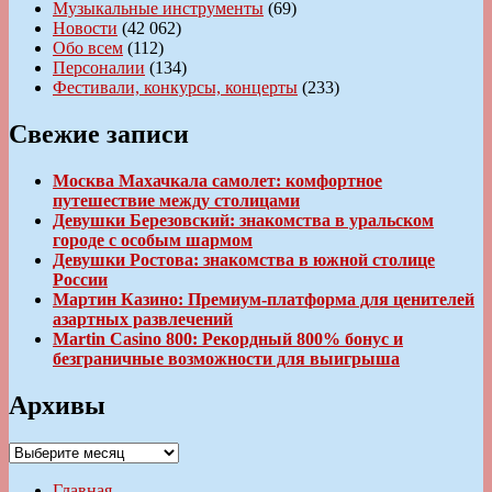
Музыкальные инструменты
(69)
Новости
(42 062)
Обо всем
(112)
Персоналии
(134)
Фестивали, конкурсы, концерты
(233)
Свежие записи
Москва Махачкала самолет: комфортное
путешествие между столицами
Девушки Березовский: знакомства в уральском
городе с особым шармом
Девушки Ростова: знакомства в южной столице
России
Мартин Казино: Премиум-платформа для ценителей
азартных развлечений
Martin Casino 800: Рекордный 800% бонус и
безграничные возможности для выигрыша
Архивы
Архивы
Главная