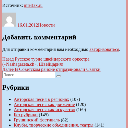
Источник:
interfax.ru
Автор
Опубликовано
Рубрики
16.01.2012
Новости
Добавить комментарий
Для отправки комментария вам необходимо
авторизоваться
.
Навигация
Предыдущая
Назад
Русское турне швейцарского оркестра
запись:
(«Nashagazeta.ch», Швейцария)
по
Следующая
Далее
В Советском районе отпраздновали Святки
записям
Искать:
запись:
Поиск
Рубрики
Авторская песня в регионах
(107)
Авторская песня как движение
(120)
Авторская песня как искусство
(169)
Без рубрики
(145)
Грушинский фестиваль
(82)
Клубы, творческие объединения, театры
(141)