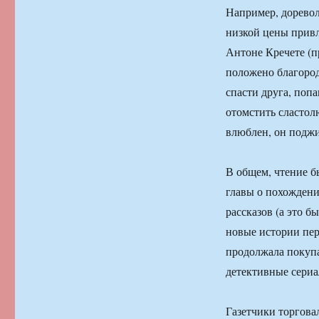
Например, доревол
низкой цены привл
Антоне Кречете (п
положено благород
спасти друга, поп
отомстить сласто
влюблен, он поджи
В общем, чтение б
главы о похождени
рассказов (а это 
новые истории пере
продолжала покуп
детективные сериа
Газетчики торгова