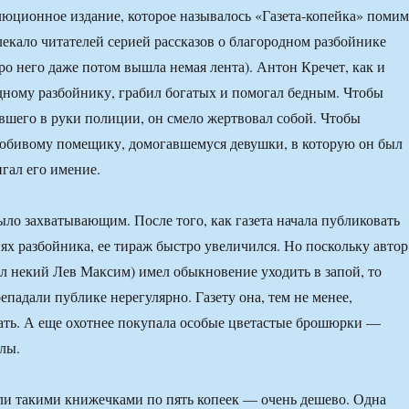
юционное издание, которое называлось «Газета-копейка» поми
екало читателей серией рассказов о благородном разбойнике
ро него даже потом вышла немая лента). Антон Кречет, как и
ному разбойнику, грабил богатых и помогал бедным. Чтобы
авшего в руки полиции, он смело жертвовал собой. Чтобы
любивому помещику, домогавшемуся девушки, в которую он был
гал его имение.
ыло захватывающим. После того, как газета начала публиковать
ях разбойника, ее тираж быстро увеличился. Но поскольку автор
был некий Лев Максим) имел обыкновение уходить в запой, то
падали публике нерегулярно. Газету она, тем не менее,
ать. А еще охотнее покупала особые цветастые брошюрки —
лы.
ли такими книжечками по пять копеек — очень дешево. Одна