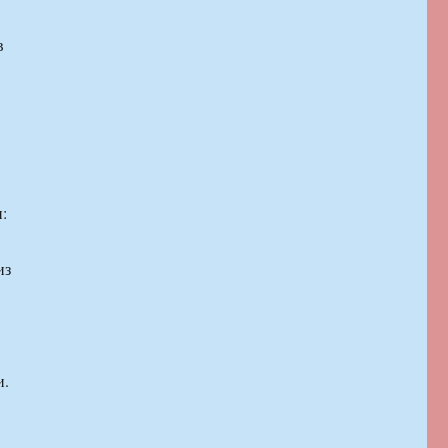
в
:
из
и.