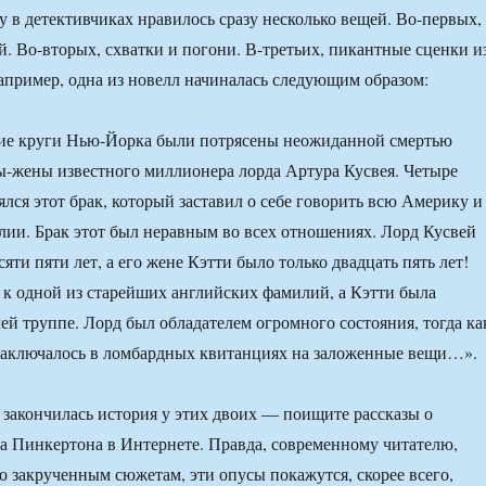
у в детективчиках нравилось сразу несколько вещей. Во-первых,
. Во-вторых, схватки и погони. В-третьих, пикантные сценки и
апример, одна из новелл начиналась следующим образом:
ие круги Нью-Йорка были потрясены неожиданной смертью
-жены известного миллионера лорда Артура Кусвея. Четыре
ялся этот брак, который заставил о себе говорить всю Америку и
ии. Брак этот был неравным во всех отношениях. Лорд Кусвей
яти пяти лет, а его жене Кэтти было только двадцать пять лет!
к одной из старейших английских фамилий, а Кэтти была
чей труппе. Лорд был обладателем огромного состояния, тогда ка
заключалось в ломбардных квитанциях на заложенные вещи…».
м закончилась история у этих двоих — поищите рассказы о
 Пинкертона в Интернете. Правда, современному читателю,
 закрученным сюжетам, эти опусы покажутся, скорее всего,