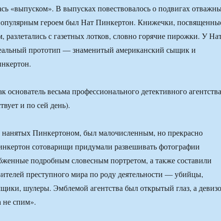
сь «выпуском». В выпусках повествовалось о подвигах отважн
опулярным героем был Нат Пинкертон. Книжечки, посвященны
, разлетались с газетных лотков, словно горячие пирожки. У На
еальный прототип — знаменитый американский сыщик и
инкертон.
ак основатель весьма профессионального детективного агентств
твует и по сей день).
, нанятых Пинкертоном, был малочисленным, но прекрасно
инкертон сотоварищи придумали развешивать фотографии
бженные подробным словесным портретом, а также составили
вителей преступного мира по роду деятельности — убийцы,
щики, шулеры. Эмблемой агентства был открытый глаз, а девиз
 не спим».