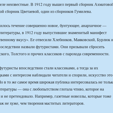
еле неизвестные. В 1912 году вышел первый сборник Ахматовой
ой сборник Цветаевой, один из сборников Гумилева.
вилось течение совершенно новое, бунтующее, анархичное —
 литературы, в 1912 году выпустившие знаменитый манифест
венному вкусу». Ее отвесили Хлебников, Маяковский, Бурлюк 
последствии назвали футуристами. Они призывали сбросить
кого, Толстого и прочих классиков с парохода современности.
футуристы впоследствии стали классиками, а тогда за их
ами с интересом наблюдали читатели и спорили, искусство это
Но в то же самое время широкая публика интересовалась не тольк
тературы — она с любопытством глотала чтиво, которое на
 и не претендовало. Например, газетные новеллы, которые тоже
аж не хуже, чем творения маститых литераторов.