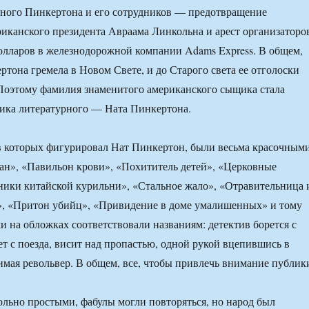
ьного Пинкертона и его сотрудников — предотвращение
иканского президента Авраама Линкольна и арест организаторо
олларов в железнодорожной компании Adams Express. В общем,
ртона гремела в Новом Свете, и до Старого света ее отголоски
Поэтому фамилия знаменитого американского сыщика стала
ика литературного — Ната Пинкертона.
в которых фигурировал Нат Пинкертон, были весьма красочными
н», «Павильон крови», «Похититель детей», «Церковные
ики китайской курильни», «Стальное жало», «Отравительница 
», «Притон убийц», «Привидение в доме умалишенных» и тому
и на обложках соответствовали названиям: детектив борется с
ет с поезда, висит над пропастью, одной рукой вцепившись в
жимая револьвер. В общем, все, чтобы привлечь внимание публик
ьно простыми, фабулы могли повторяться, но народ был