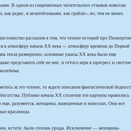
ыми. В одном из современных читательских отзывов новеллы
 как редис, и незатейливыми, как грабли», но, тем не менее,
достоинство рассказов в том, что чтение историй про Пинкертон
ся в атмосферу начала ХХ века — атмосферу времени до Первой
знь текла размеренно, основные ужасы ХХ века были еще
даже представить себе не мог, и оттого вера в прогресс и светлое
колебима.
метесь за это чтение, то ждите описания фантастической бедност
 богатства. Публике начала ХХ столетия эти картины нравились
и еще, разумеется, женщины, выведенные в новеллах. Они все
ные красавицы.
рои, кстати, были сплошь уроды. Исключение — женщины-