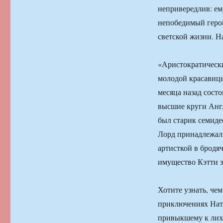
непривередлив: ем
непобедимый герой
светской жизни. Н
«Аристократическ
молодой красавицы
месяца назад состо
высшие круги Англ
был старик семидес
Лорд принадлежал 
артисткой в бродя
имущество Кэтти 
Хотите узнать, че
приключениях Ната
привыкшему к лихо