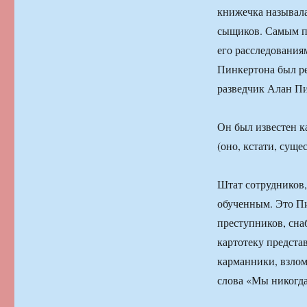
книжечка называла
сыщиков. Самым п
его расследованиям
Пинкертона был р
разведчик Алан П
Он был известен к
(оно, кстати, сущес
Штат сотрудников
обученным. Это П
преступников, сна
картотеку предста
карманники, взлом
слова «Мы никогда