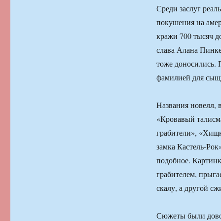
Среди заслуг реал
покушения на амер
кражи 700 тысяч д
слава Алана Пинке
тоже доносились. 
фамилией для сыщ
Названия новелл, 
«Кровавый талисма
грабители», «Хищн
замка Кастель-Рок
подобное. Картинк
грабителем, прыга
скалу, а другой с
Сюжеты были довол