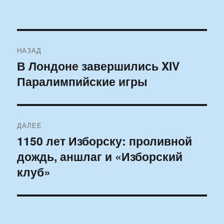
Навигация
НАЗАД
по
В Лондоне завершились XIV
Предыдущая
Паралимпийские игры
запись:
записям
ДАЛЕЕ
1150 лет Изборску: проливной
Следующая
дождь, аншлаг и «Изборский
запись:
клуб»