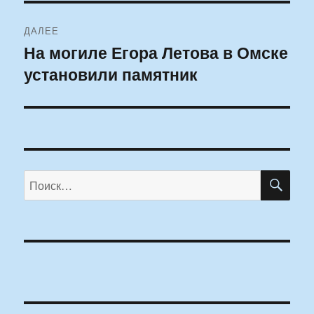
ДАЛЕЕ
На могиле Егора Летова в Омске
Следующая
установили памятник
запись:
ПО
Искать: