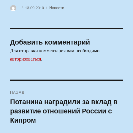
Автор
Опубликовано
Рубрики
13.09.2010
Новости
Добавить комментарий
Для отправки комментария вам необходимо
авторизоваться
.
Навигация
НАЗАД
по
Потанина наградили за вклад в
Предыдущая
развитие отношений России с
запись:
записям
Кипром