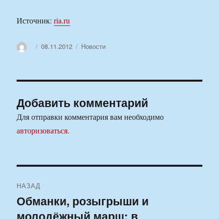
Источник:
ria.ru
Автор
Опубликовано
Рубрики
08.11.2012
Новости
Добавить комментарий
Для отправки комментария вам необходимо
авторизоваться
.
Навигация
НАЗАД
по
Обманки, розыгрыши и
Предыдущая
молодёжный марш: в
запись:
записям