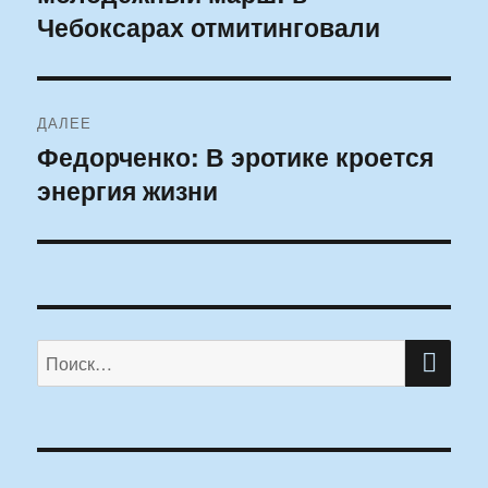
Чебоксарах отмитинговали
ДАЛЕЕ
Федорченко: В эротике кроется
Следующая
энергия жизни
запись:
ПО
Искать: