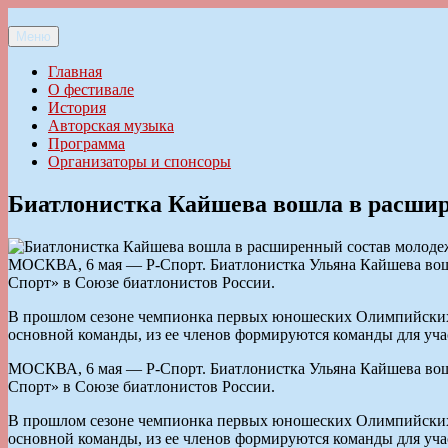
Перейти
к
Меню
Ильменский фестиваль авторской песни
содержимому
Главная
О фестивале
История
Авторская музыка
Программа
Организаторы и спонсоры
Биатлонистка Кайшева вошла в расшир
МОСКВА, 6 мая — Р-Спорт. Биатлонистка Ульяна Кайшева вошла
Спорт» в Союзе биатлонистов России.
В прошлом сезоне чемпионка первых юношеских Олимпийских и
основной команды, из ее членов формируются команды для уча
МОСКВА, 6 мая — Р-Спорт. Биатлонистка Ульяна Кайшева вошла
Спорт» в Союзе биатлонистов России.
В прошлом сезоне чемпионка первых юношеских Олимпийских и
основной команды, из ее членов формируются команды для уча