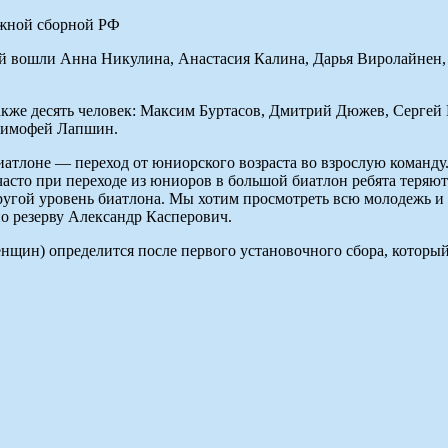
 вошли Анна Никулина, Анастасия Калина, Дарья Виролайнен, 
же десять человек: Максим Буртасов, Дмитрий Дюжев, Сергей 
Тимофей Лапшин.
атлоне — переход от юниорского возраста во взрослую команду
асто при переходе из юниоров в большой биатлон ребята теряются,
 другой уровень биатлона. Мы хотим просмотреть всю молодежь 
по резерву Александр Касперович.
нщин) определится после первого установочного сбора, который