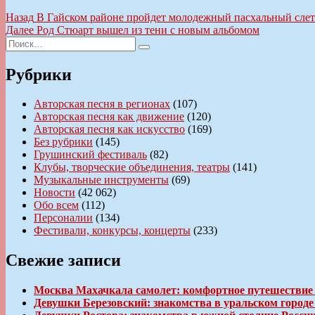
Навигация
Предыдущая
Назад
В Гайском районе пройдет молодежный пасхальный слет
запись:
Следующая
Далее
Род Стюарт вышел из тени с новым альбомом
по
Искать:
запись:
Поиск
записям
Рубрики
Авторская песня в регионах
(107)
Авторская песня как движение
(120)
Авторская песня как искусство
(169)
Без рубрики
(145)
Грушинский фестиваль
(82)
Клубы, творческие объединения, театры
(141)
Музыкальные инструменты
(69)
Новости
(42 062)
Обо всем
(112)
Персоналии
(134)
Фестивали, конкурсы, концерты
(233)
Свежие записи
Москва Махачкала самолет: комфортное путешествие
Девушки Березовский: знакомства в уральском город