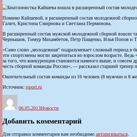
Помимо Кайшевой, в расширенный состав молодежной сборной
Галич, Кристина Смирнова и Светлана Перминова.
В расширенный состав мужской молодежной сборной вошли так
Чернышов, Тимур Махамбетов, Петр Пащенко, Илья Попов и 
«Само слово „молодежная“ подразумевает сложный период в би
эти спортсмены могли закрепиться во взрослом возрасте. Ведь ч
за того, что конкуренция становится намного выше, и совсем
честь сборной команды России», — рассказал старший тренер 
Окончательный состав команды из 16 человек (8 мужчин и 8 же
Источник:
rsport.ru
Автор
Опубликовано
Рубрики
06.05.2013
Новости
Добавить комментарий
Для отправки комментария вам необходимо
авторизоваться
.