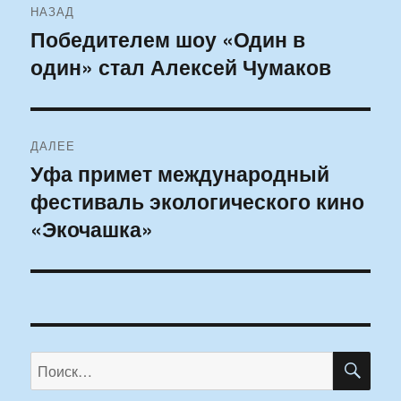
НАЗАД
по
Победителем шоу «Один в
Предыдущая
один» стал Алексей Чумаков
запись:
записям
ДАЛЕЕ
Уфа примет международный
Следующая
фестиваль экологического кино
запись:
«Экочашка»
ПО
Искать: