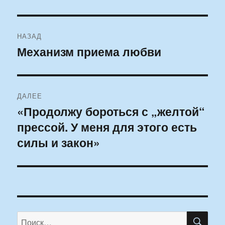
Навигация
НАЗАД
по
Механизм приема любви
Предыдущая
запись:
записям
ДАЛЕЕ
«Продолжу бороться с „желтой“
Следующая
прессой. У меня для этого есть
запись:
силы и закон»
ПО
Искать: