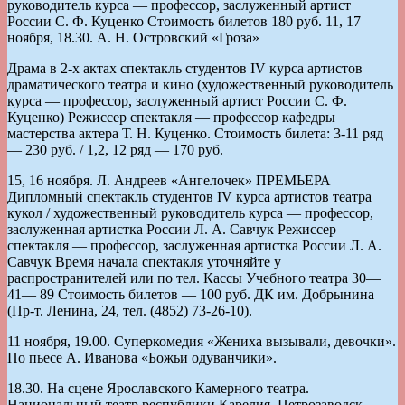
руководитель курса — профессор, заслуженный артист
России С. Ф. Куценко Стоимость билетов 180 руб. 11, 17
ноября, 18.30. А. Н. Островский «Гроза»
Драма в 2-х актах спектакль студентов IV курса артистов
драматического театра и кино (художественный руководитель
курса — профессор, заслуженный артист России С. Ф.
Куценко) Режиссер спектакля — профессор кафедры
мастерства актера Т. Н. Куценко. Стоимость билета: 3-11 ряд
— 230 руб. / 1,2, 12 ряд — 170 руб.
15, 16 ноября. Л. Андреев «Ангелочек» ПРЕМЬЕРА
Дипломный спектакль студентов IV курса артистов театра
кукол / художественный руководитель курса — профессор,
заслуженная артистка России Л. А. Савчук Режиссер
спектакля — профессор, заслуженная артистка России Л. А.
Савчук Время начала спектакля уточняйте у
распространителей или по тел. Кассы Учебного театра 30—
41— 89 Стоимость билетов — 100 руб. ДК им. Добрынина
(Пр-т. Ленина, 24, тел. (4852) 73-26-10).
11 ноября, 19.00. Суперкомедия «Жениха вызывали, девочки».
По пьесе А. Иванова «Божьи одуванчики».
18.30. На сцене Ярославского Камерного театра.
Национальный театр республики Карелия, Петрозаводск.