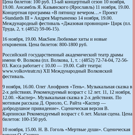
Цена билетов: 100 руб. 13-ый концертный сезон 10 ноября,
19.00. Ансамбль Я. Казьянского (Ярославль) 11 ноября, 19.00.
Концертная программа «В пятницу вечером…» Проект
«Standards III » Андрея Мартыненко 14 ноября, 19.00.
Международный фестиваль «Джазовая провинция» Цирк (пл.
Труда, 2, т. (4852) 59-06-15).
16 ноября, 19.00. МакSим Любимые хиты и новые
откровения. Цена билетов: 800-1800 руб.
Российский государственный академический театр драмы
имени Ф. Волкова (пл. Волкова, 1, т. : (4852) 72-74-04, 72-56-
03. Касса работает с 10.00 — 19.00. Сайт театра:
www.volkovteatr.ru) XII Международный Волковский
фестиваль.
9 ноября, 16.00. Олег Анофриев «Тень». Музыкальная сказка в
2-х действиях. Рекомендуемый возраст с 12 лет. 11, 12 ноября,
12.00. «Каспер». Музыкальная сказка в 2-х действиях. По
мотивам рассказа Д. Ориоло, С. Райта «Каспер —
добродушное привидение». Сценическая версия В.
Карпински Рекомендуемый возраст с 6 лет. Малая сцена. Цена
билетов: 100-150 руб.
10 ноября, 15.00. Н. В. Гоголь «Мертвые души». Сценическая
версия О. Скивко.