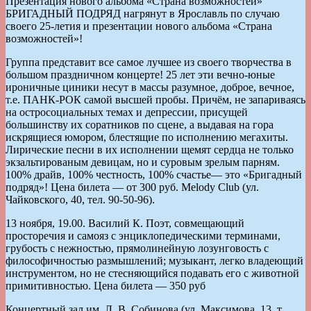
Презентация нового альбома «Страна возможностей»
БРИГАДНЫЙ ПОДРЯД нагрянут в Ярославль по случаю
своего 25-летия и презентации нового альбома «Страна
возможностей»!
Группа представит все самое лучшее из своего творчества в
большом праздничном концерте! 25 лет эти вечно-юные
ироничные циники несут в массы разумное, доброе, вечное,
т.е. ПАНК-РОК самой высшей пробы. Причём, не запариваясь
на остросоциальных темах и депрессии, присущей
большинству их соратников по сцене, а выдавая на гора
искрящиеся юмором, блестящие по исполнению мегахиты.
Лирические песни в их исполнении щемят сердца не только
экзальтированым девицам, но и суровым зрелым парням.
100% драйв, 100% честность, 100% счастье— это «Бригадный
подряд»! Цена билета — от 300 руб. Melody Club (ул.
Чайковского, 40, тел. 90-50-96).
13 ноября, 19.00. Василий К. Поэт, совмещающий
просторечия и самояз с энциклопедическими терминами,
грубость с нежностью, прямолинейную лозунговость с
философичностью размышлений; музыкант, легко владеющий
инструментом, но не стесняющийся подавать его с животной
примитивностью. Цена билета — 350 руб
Концертный зал им. Л. В. Собинова (ул. Максимова, 13, т.