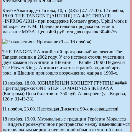
Клубы/Концерты в Ярославле
Клуб «Авангард» (Титова, 10, т. (4852) 47-27-07). 12 ноября,
18.00. THE TANGENT (АНГЛИЯ) НА ФЕСТИВАЛЕ
«INPROG\’2011» при поддержке Kostarev group, Uphill work и
Introspective F. M.. Предварительная продажа билетов в
магазине МУЗА. Цена 400 руб. тел для справок 30-40-76
THE TANGENT Английский прог-роковый коллектив The
Tangent возник в 2002 году. У его истоков стояли участники
двух команд из Англии и Швеции — Parallel Or 90 Degrees и
The Flower Kings. Англия считается страной-родиной арт-
рока, в Швеции произошло возрождение жанра в 1990-х.
13 ноября, 18.00. ЮБИЛЕЙНЫЙ КОНЦЕРТ ГРУППЫ #####
При поддержке: ONE STEP TO MADNESS IKEBANA
(Кострома) Цена билетов от 350 руб. Atmosphere (ул. Кирова,
12б т. 31-43-33).
11 ноября, 23.00. Настоящая Дискотек 90-х возвращается!
18 ноября, 19.00. Музыкальные традиции Герберта Моралеса
— видеть промежуточное пространство между изменяющимся
материальным миром и неизменной областью чистой воли