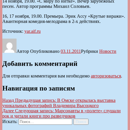
14 ноября, 19.00. «С миру по нитке». Вечер зарубежных
песен. Автор программы Михаил Соловьев.
16, 17 ноября, 19.00. Премьера. Эрик Ассу «Крутые виражи».
Авантюрная комедия-мелодрама в 2-х действиях.
Источник:
yar.aif.ru
Автор
Опубликовано
03.11.2011
Рубрики
Новости
Добавить комментарий
Для отправки комментария вам необходимо
авторизоваться
.
Навигация по записям
Назад
Предыдущая запись:
В Омске открылась выставка
уникальных фотографий Владимира Высоцкого
Далее
Следующая запись:
Марсонавты в «полете» слушали
рок и читали книги про разведчиков
Искать:
Поиск