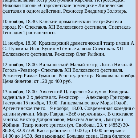
Николай Гоголь «Старосветские помещики» Лирическая
фантазия в одном действии. Режиссер Владимир Золотарь.
10 ноября, 18.30. Канский драматический театр«Жители
города К» Спектакль XII Волковского фестиваля. Спектакль
Геннадия Тростянецкого.
11 ноября, 18.30. Красноярский драматический театр имени А.
С. Пушкина Иван Бунин «Тёмные аллеи» Спектакль XII
Волковского фестиваля. Режиссер Олег Рыбкин.
12 ноября, 18.00. Вильнюсский Малый театр, Литва Николай
Гоголь «Ревизор» Спектакль XII Волковского фестиваля.
Режиссер Римас Туминас. Репертуар театра Волкова на ноябрь
Цена билетов: от 120 до 400 руб.
13 ноября, 18.00. Авксентий Цагарели «Ханума». Комедия-
водевиль в 2-х действиях. Режиссер — Александр Григорян.
Гастроли 15 ноября, 19.00. Танцевальное шоу Моры Годой.
Аргентинское танго. 19 ноября, 18.00. Современная комедия о
жизни мужчин. Миро Гавран «Всё о мужчинах». В спектакле
заняты: Виктор Добронравов, Максим Аверин, Дмитрий
Жойдик. Театр юного зрителя (ул. Свободы, 23, т. (4852) 30-
86-83, 32-97-68. Касса работает с 10.00 до 19.00 перерыв с
14.00 до 14.30, без выходных) Большая сцена. Цена билетов: