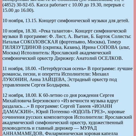
(4852) 30-92-65. Касса работает с 10.00 до 19.30, перерыв с
15.00 до 16.00).
10 ноября, 13.15. Концерт симфонической музыки для детей.
10 ноября, 18.30. «Река талантов». Концерт симфонической
музыки В программе: Ф. Лист, А. Вьетан, Б. Барток Солисты:
Наталья СОКОЛОВСКАЯ (фортепьяно, Москва), Тимур
ГИЛЯЗУТДИНОВ (скрипка, Казань), Ирина СОПОВА (альт,
Москва) Исполнитель: Ярославский академический
симфонический оркестр Дирижер: Анатолий ОСЕЛКОВ.
11 ноября, 18.00. «Петербургская осень» В программе: лучшие
романсы, песни, и оперетта Исполнители: Михаил
ЛУКОНИН, Анна ЗАЙЦЕВА, Эстрадный оркестр под
управлением Сергея Болдырева.
12 ноября, 18.00. К 60-летию со дня рождения Сергея
Михайловича Березовского «Из вечности музыка вдруг
раздалась…» В программе: Сергей Танеев «ИОАНН
ДАМАСКИН», Юрий Потеенко «ЮДОЛЬ ГРЕЗ», хоровые
сочинения русских композиторов Исполнители: Ярославский
академический симфонический оркестр, художественный
руководитель и главный дирижер — МУРАД
АННАМАМЕДОВ, Филармоническая хоровая капелла