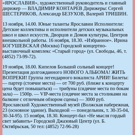
«ЯРОСЛАВИЯ», художественный руководитель и главный
дирижер — ВЛАДИМИР КОНТАРЕВ Дирижеры: Сергей
ШЕСТЕРИКОВ, Александр БЕЗУХОВ, Валерий ТРИШИН.
13 ноября, 14.00. Юные таланты Ярославии Исполнители:
Детские коллективы и исполнители детских музыкальных
школ и школ искусств, Дворцов и Домов культуры, Центров
внешкольной работы. 16 ноября, 18.30. «Избранное». Ирина
БОГУШЕВСКАЯ (Москва) Городской концертно-
выставочный комплекс «Старый город» (ул. Свободы, 46, т.
(4852) 73-99-72).
19 ноября, 18.00. Кипелов Большой сольный концерт!
Презентация долгожданного НОВОГО АЛЬБОМА! ЖИТЬ
ВОПРЕКИ! Группа легендарного вокалиста АРИИ! Билеты:
— партер (стоячие места) — от 700 руб. (ближе к концерту
цена будет повышаться) — трибуны (сидячие места по бокам
зала) — 1500р. — VIP-места (сидячие места за столиками на
балконе с отличным обзором сцены) — 3000 руб.
Ярославский Художественный музей (Волжская набережная,
23 (основное здание). Выходной — понедельник, т. 30-35-04,
30-34-95). 15 ноября, 18.30. Концерт-бал «Не мысля гордый
свет забавить» Городской Джазовый Центр (ул. Б.
Октябрьская, 50 тел: (4852) 72-96-28)