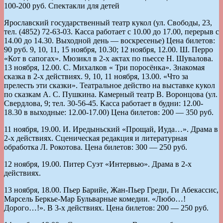
100-200 руб. Спектакли для детей
Ярославский государственный театр кукол (ул. Свободы, 23,
тел. (4852) 72-63-03. Касса работает с 10.00 до 17.00, перерыв с
14.00 до 14.30. Выходной день — воскресенье) Цена билетов:
90 руб. 9, 10, 11, 15 ноября, 10.30; 12 ноября, 12.00. Ш. Перро
«Кот в сапогах». Мюзикл в 2-х актах по пьессе Н. Шувалова.
13 ноября, 12.00. С. Михалков « Три поросёнка». Знакомая
сказка в 2-х действиях. 9, 10, 11 ноября, 13.00. «Что за
прелесть эти сказки». Театральное действо на выставке кукол
по сказкам А. С. Пушкина. Камерный театр В. Воронцова (ул.
Свердлова, 9; тел. 30-56-45. Касса работает в будни: 12.00-
18.30 в выходные: 12.00-17.00) Цена билетов: 200 — 350 руб.
11 ноября, 19.00. И. Иредыньский «Прощай, Иуда…». Драма в
2-х действиях. Сценическая редакция и литературная
обработка Л. Рокотова. Цена билетов: 300 — 250 руб.
12 ноября, 19.00. Питер Суэт «Интервью». Драма в 2-х
действиях.
13 ноября, 18.00. Пьер Барийе, Жан-Пьер Греди, Ги Абекассис,
Марсель Беркье-Мар Бульварные комедии. «Любо…!
Дорого…!». В 3-х действиях. Цена билетов: 200 — 250 руб.