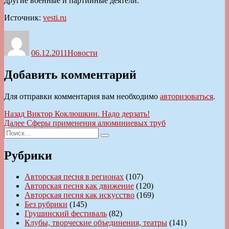
другие военные и партийные деятели.
Источник:
vesti.ru
Автор
Опубликовано
Рубрики
06.12.2011
Новости
Добавить комментарий
Для отправки комментария вам необходимо
авторизоваться
.
Навигация
Предыдущая
Назад
Виктор Коклюшкин. Надо дерзать!
запись:
Следующая
Далее
Сферы применения алюминиевых труб
по
Искать:
запись:
Поиск
записям
Рубрики
Авторская песня в регионах
(107)
Авторская песня как движение
(120)
Авторская песня как искусство
(169)
Без рубрики
(145)
Грушинский фестиваль
(82)
Клубы, творческие объединения, театры
(141)