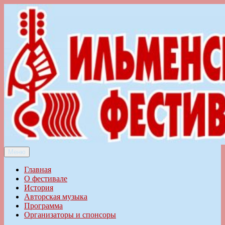
Перейти
к
содержимому
Меню
Ильменский фестиваль авторской песни
Главная
О фестивале
История
Авторская музыка
Программа
Организаторы и спонсоры