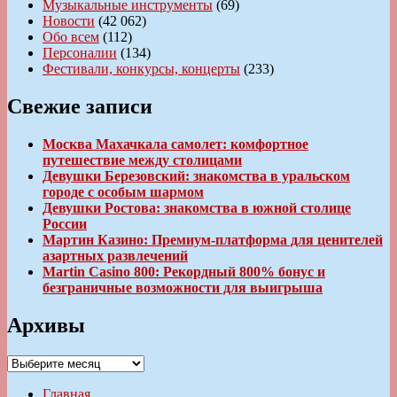
Музыкальные инструменты
(69)
Новости
(42 062)
Обо всем
(112)
Персоналии
(134)
Фестивали, конкурсы, концерты
(233)
Свежие записи
Москва Махачкала самолет: комфортное
путешествие между столицами
Девушки Березовский: знакомства в уральском
городе с особым шармом
Девушки Ростова: знакомства в южной столице
России
Мартин Казино: Премиум-платформа для ценителей
азартных развлечений
Martin Casino 800: Рекордный 800% бонус и
безграничные возможности для выигрыша
Архивы
Архивы
Главная