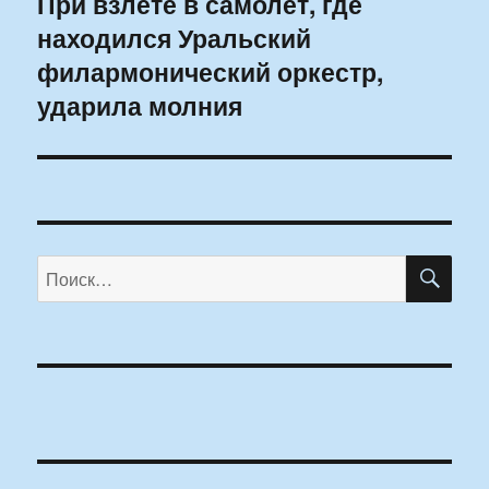
При взлете в самолет, где
Следующая
находился Уральский
запись:
филармонический оркестр,
ударила молния
ПО
Искать: