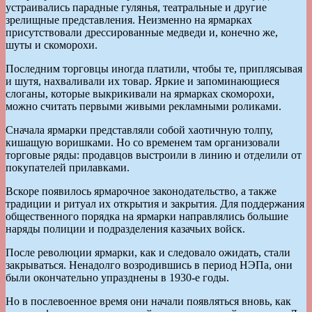
устраивались парадные гулянья, театральные и другие
зрелищные представления. Неизменно на ярмарках
присутствовали дрессированные медведи и, конечно же,
шуты и скоморохи.
Последним торговцы иногда платили, чтобы те, приплясывая
и шутя, нахваливали их товар. Яркие и запоминающиеся
слоганы, которые выкрикивали на ярмарках скоморохи,
можно считать первыми живыми рекламными роликами.
Сначала ярмарки представляли собой хаотичную толпу,
кишащую воришками. Но со временем там организовали
торговые ряды: продавцов выстроили в линию и отделили от
покупателей прилавками.
Вскоре появилось ярмарочное законодательство, а также
традиции и ритуал их открытия и закрытия. Для поддержания
общественного порядка на ярмарки направлялись большие
наряды полиции и подразделения казачьих войск.
После революции ярмарки, как и следовало ожидать, стали
закрываться. Ненадолго возродившись в период НЭПа, они
были окончательно упразднены в 1930-е годы.
Но в послевоенное время они начали появляться вновь, как