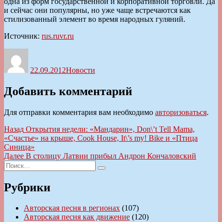
одна из форм государственной и корпоративной торговли. Да
и сейчас они популярны, но уже чаще встречаются как
стилизованный элемент во время народных гуляний.
Источник:
rus.ruvr.ru
Автор
Опубликовано
Рубрики
22.09.2012
Новости
Добавить комментарий
Для отправки комментария вам необходимо
авторизоваться
.
Навигация
Предыдущая
Назад
Открытия недели: «Мандарин», Don\’t Tell Mama,
запись:
«Счастье» на крыше, Cook House, It\’s my! Bike и «Птица
по
Синица»
записям
Следующая
Далее
В столицу Латвии прибыл Андрон Кончаловский
Искать:
запись:
Поиск
Рубрики
Авторская песня в регионах
(107)
Авторская песня как движение
(120)