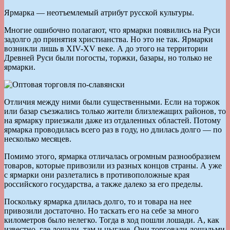
Ярмарка — неотъемлемый атрибут русской культуры.
Многие ошибочно полагают, что ярмарки появились на Руси
задолго до принятия христианства. Но это не так. Ярмарки
возникли лишь в XIV-XV веке. А до этого на территории
Древней Руси были погосты, торжки, базары, но только не
ярмарки.
Отличия между ними были существенными. Если на торжок
или базар съезжались только жители близлежащих районов, то
на ярмарку приезжали даже из отдаленных областей. Потому
ярмарка проводилась всего раз в году, но длилась долго — по
несколько месяцев.
Помимо этого, ярмарка отличалась огромным разнообразием
товаров, которые привозили из разных концов страны. А уже
с ярмарки они разлетались в противоположные края
российского государства, а также далеко за его пределы.
Поскольку ярмарка длилась долго, то и товара на нее
привозили достаточно. Но таскать его на себе за много
километров было нелегко. Тогда в ход пошли лошади. А, как
известно, где лошади, там и цыгане. Они торговали лошадьми