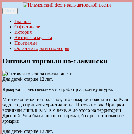
Перейти
к
Меню
Ильменский фестиваль авторской песни
содержимому
Главная
О фестивале
История
Авторская музыка
Программа
Организаторы и спонсоры
Оптовая торговля по-славянски
Для детей старше 12 лет.
Ярмарка — неотъемлемый атрибут русской культуры.
Многие ошибочно полагают, что ярмарки появились на Руси
задолго до принятия христианства. Но это не так. Ярмарки
возникли лишь в XIV-XV веке. А до этого на территории
Древней Руси были погосты, торжки, базары, но только не
ярмарки.
Для детей старше 12 лет.