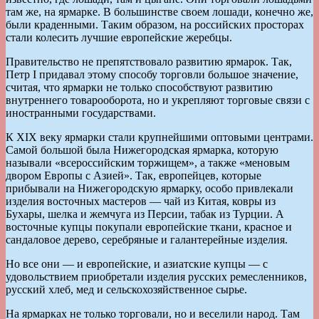
там же, на ярмарке. В большинстве своем лошади, конечно же,
были краденными. Таким образом, на российских просторах
стали колесить лучшие европейские жеребцы.
Правительство не препятствовало развитию ярмарок. Так,
Петр I придавал этому способу торговли большое значение,
считая, что ярмарки не только способствуют развитию
внутреннего товарооборота, но и укрепляют торговые связи с
иностранными государствами.
К XIX веку ярмарки стали крупнейшими оптовыми центрами.
Самой большой была Нижегородская ярмарка, которую
называли «всероссийским торжищем», а также «меновым
двором Европы с Азией». Так, европейцев, которые
прибывали на Нижегородскую ярмарку, особо привлекали
изделия восточных мастеров — чай из Китая, ковры из
Бухары, шелка и жемчуга из Персии, табак из Турции. А
восточные купцы покупали европейские ткани, красное и
сандаловое дерево, серебряные и галантерейные изделия.
Но все они — и европейские, и азиатские купцы — с
удовольствием приобретали изделия русских ремесленников,
русский хлеб, мед и сельскохозяйственное сырье.
На ярмарках не только торговали, но и веселили народ. Там