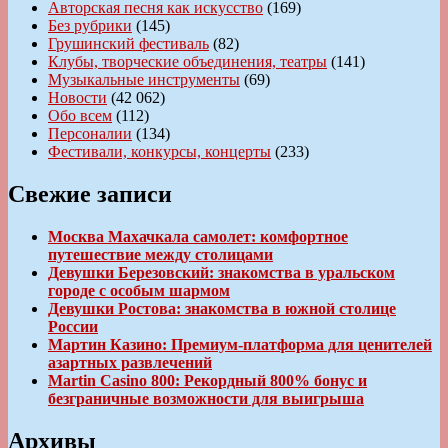
Авторская песня как искусство
(169)
Без рубрики
(145)
Грушинский фестиваль
(82)
Клубы, творческие объединения, театры
(141)
Музыкальные инструменты
(69)
Новости
(42 062)
Обо всем
(112)
Персоналии
(134)
Фестивали, конкурсы, концерты
(233)
Свежие записи
Москва Махачкала самолет: комфортное
путешествие между столицами
Девушки Березовский: знакомства в уральском
городе с особым шармом
Девушки Ростова: знакомства в южной столице
России
Мартин Казино: Премиум-платформа для ценителей
азартных развлечений
Martin Casino 800: Рекордный 800% бонус и
безграничные возможности для выигрыша
Архивы