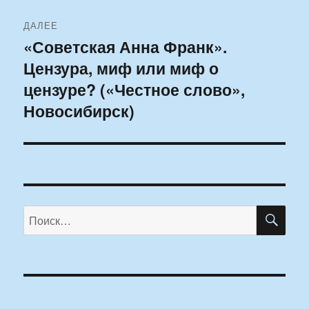
ДАЛЕЕ
«Советская Анна Франк».
Следующая
Цензура, миф или миф о
запись:
цензуре? («Честное слово»,
Новосибирск)
ПО
Искать: