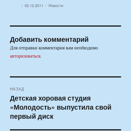
Автор
Опубликовано
Рубрики
02.12.2011
Новости
Добавить комментарий
Для отправки комментария вам необходимо
авторизоваться
.
Навигация
НАЗАД
по
Детская хоровая студия
Предыдущая
«Молодость» выпустила свой
запись:
записям
первый диск