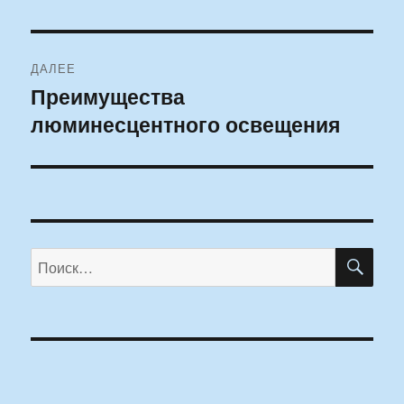
ДАЛЕЕ
Преимущества
Следующая
люминесцентного освещения
запись:
ПО
Искать: