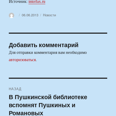
Источник:
interfax.ru
Автор
Опубликовано
Рубрики
06.06.2013
Новости
Добавить комментарий
Для отправки комментария вам необходимо
авторизоваться
.
Навигация
НАЗАД
по
В Пушкинской библиотеке
Предыдущая
вспомнят Пушкиных и
запись:
записям
Романовых