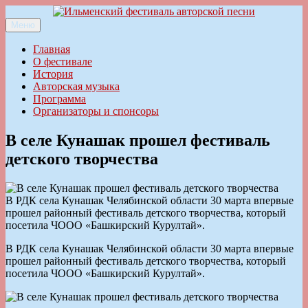
Перейти
к
Меню
Ильменский фестиваль авторской песни
содержимому
Главная
О фестивале
История
Авторская музыка
Программа
Организаторы и спонсоры
В селе Кунашак прошел фестиваль
детского творчества
В РДК села Кунашак Челябинской области 30 марта впервые
прошел районный фестиваль детского творчества, который
посетила ЧООО «Башкирский Курултай».
В РДК села Кунашак Челябинской области 30 марта впервые
прошел районный фестиваль детского творчества, который
посетила ЧООО «Башкирский Курултай».