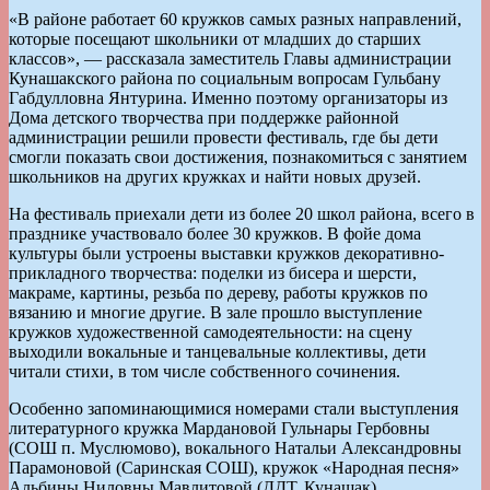
«В районе работает 60 кружков самых разных направлений,
которые посещают школьники от младших до старших
классов», — рассказала заместитель Главы администрации
Кунашакского района по социальным вопросам Гульбану
Габдулловна Янтурина. Именно поэтому организаторы из
Дома детского творчества при поддержке районной
администрации решили провести фестиваль, где бы дети
смогли показать свои достижения, познакомиться с занятием
школьников на других кружках и найти новых друзей.
На фестиваль приехали дети из более 20 школ района, всего в
празднике участвовало более 30 кружков. В фойе дома
культуры были устроены выставки кружков декоративно-
прикладного творчества: поделки из бисера и шерсти,
макраме, картины, резьба по дереву, работы кружков по
вязанию и многие другие. В зале прошло выступление
кружков художественной самодеятельности: на сцену
выходили вокальные и танцевальные коллективы, дети
читали стихи, в том числе собственного сочинения.
Особенно запоминающимися номерами стали выступления
литературного кружка Мардановой Гульнары Гербовны
(СОШ п. Муслюмово), вокального Натальи Александровны
Парамоновой (Саринская СОШ), кружок «Народная песня»
Альбины Ниловны Мавлитовой (ДДТ, Кунашак),