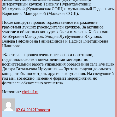
литературный кружок Тансылу Нурмухаметовны
Махмутовой (Кунашакская СОШ) и музыкальный Гадельнисы
Варисовны Мансуровой (Маякская СОШ).
После концерта прошло торжественное награждение
грамотами лучших руководителей кружков. За активное
участие в областных конкурсах были отмечены Хабрахман
Хизберович Мансуров, Эльфия Лутфулловна Юсупова,
Венера Гаффановна Гайнетдинова и Нафиса Гизетдиновна
Шакирова.
«Фестиваль прошел очень интересно и позитивно, —
поделилась своими впечатлениями методист по
воспитательной работе управления образования села Кунашак
Диляра Витальевна Ирхужина. — Зрители сидели до самого
конца, чтобы посмотреть другие выступления. На следующий
год мы, возможно, изменим формат мероприятия, но
фестиваль обязательно останется».
Источник:
chel.aif.ru
Автор
Опубликовано
Рубрики
02.04.2012
Новости