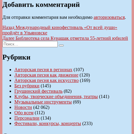
Добавить комментарий
Для отправки комментария вам необходимо
авторизоваться
.
Навигация
Предыдущая
Назад
Международный кинофестиваль «От всей души»
запись:
пройдёт в Ульяновске
по
Следующая
Далее
Библиотека села Кунашак отметила 55-летний юбилей
записям
Искать:
запись:
Поиск
Рубрики
Авторская песня в регионах
(107)
Авторская песня как движение
(120)
Авторская песня как искусство
(169)
Без рубрики
(145)
Грушинский фестиваль
(82)
Клубы, творческие объединения, театры
(141)
Музыкальные инструменты
(69)
Новости
(42 062)
Обо всем
(112)
Персоналии
(134)
Фестивали, конкурсы, концерты
(233)