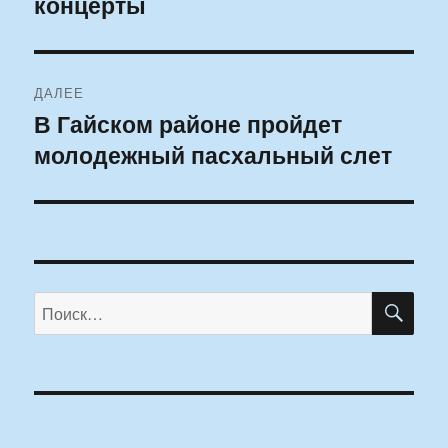
концерты
ДАЛЕЕ
В Гайском районе пройдет
Следующая
молодежный пасхальный слет
запись:
ПО
Искать: