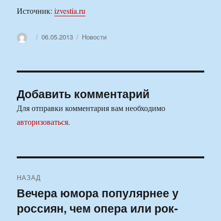
Источник:
izvestia.ru
Автор
Опубликовано
Рубрики
06.05.2013
Новости
Добавить комментарий
Для отправки комментария вам необходимо
авторизоваться
.
Навигация
НАЗАД
по
Вечера юмора популярнее у
Предыдущая
россиян, чем опера или рок-
запись:
записям