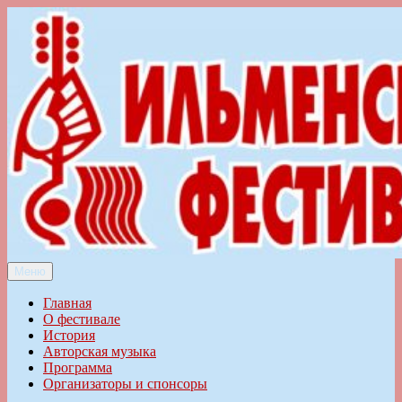
Перейти
к
содержимому
Меню
Ильменский фестиваль авторской песни
Главная
О фестивале
История
Авторская музыка
Программа
Организаторы и спонсоры