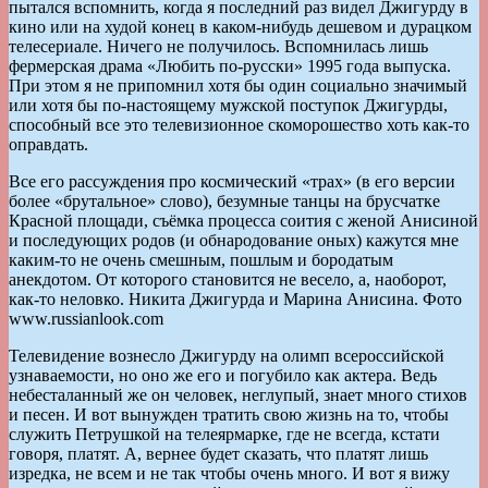
пытался вспомнить, когда я последний раз видел Джигурду в
кино или на худой конец в каком-нибудь дешевом и дурацком
телесериале. Ничего не получилось. Вспомнилась лишь
фермерская драма «Любить по-русски» 1995 года выпуска.
При этом я не припомнил хотя бы один социально значимый
или хотя бы по-настоящему мужской поступок Джигурды,
способный все это телевизионное скоморошество хоть как-то
оправдать.
Все его рассуждения про космический «трах» (в его версии
более «брутальное» слово), безумные танцы на брусчатке
Красной площади, съёмка процесса соития с женой Анисиной
и последующих родов (и обнародование оных) кажутся мне
каким-то не очень смешным, пошлым и бородатым
анекдотом. От которого становится не весело, а, наоборот,
как-то неловко. Никита Джигурда и Марина Анисина. Фото
www.russianlook.com
Телевидение вознесло Джигурду на олимп всероссийской
узнаваемости, но оно же его и погубило как актера. Ведь
небесталанный же он человек, неглупый, знает много стихов
и песен. И вот вынужден тратить свою жизнь на то, чтобы
служить Петрушкой на телеярмарке, где не всегда, кстати
говоря, платят. А, вернее будет сказать, что платят лишь
изредка, не всем и не так чтобы очень много. И вот я вижу