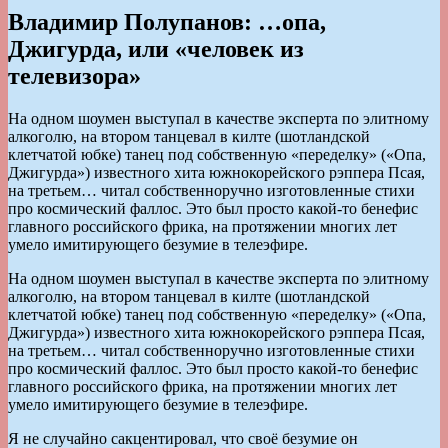
Владимир Полупанов: …опа,
Джигурда, или «человек из
телевизора»
На одном шоумен выступал в качестве эксперта по элитному
алкоголю, на втором танцевал в килте (шотландской
клетчатой юбке) танец под собственную «переделку» («Опа,
Джигурда») известного хита южнокорейского рэппера Псая,
на третьем… читал собственноручно изготовленные стихи
про космический фаллос. Это был просто какой-то бенефис
главного российского фрика, на протяжении многих лет
умело имитирующего безумие в телеэфире.
На одном шоумен выступал в качестве эксперта по элитному
алкоголю, на втором танцевал в килте (шотландской
клетчатой юбке) танец под собственную «переделку» («Опа,
Джигурда») известного хита южнокорейского рэппера Псая,
на третьем… читал собственноручно изготовленные стихи
про космический фаллос. Это был просто какой-то бенефис
главного российского фрика, на протяжении многих лет
умело имитирующего безумие в телеэфире.
Я не случайно сакцентировал, что своё безумие он