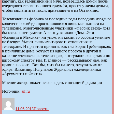
картину, как телевизионный мачо, возвращаясь домой после
очередного телевизионного триумфа, просит у жены деньги,
чтобы заплатить за такси, привезшее его из Останкино.
Телевизионная фабрика за последние годы породила изрядное
количество «звёзд», прославившихся лишь мельканием на
телеэкране. Многочисленные участники «Фабрик звёзд» хотя
бы кое-как петь умеют. А «выпускники» «Дома-2» и
«Каникул в Мексике» ни умом, ни каким-то особым умением
не блещут. Умеют лишь имитировать отношения на
телеэкране. И при этом приняты, как пел Борис Гребенщиков,
в приличные дома, кочуют из одного проекта в другой в
качестве «человека из телевизора», выступают экспертами по
широкому спектру тем. И главное — рассказывают нам, как
правильно жить. Вот бы, хотя бы на лето, отлучить их от
эфира. Владимир Полупанов Журналист еженедельника
«Аргументы и Факты»
Мнение автора может не совпадать с позицией редакции
Источник:
aif.ru
Автор
Опубликовано
Рубрики
11.06.2013
Новости