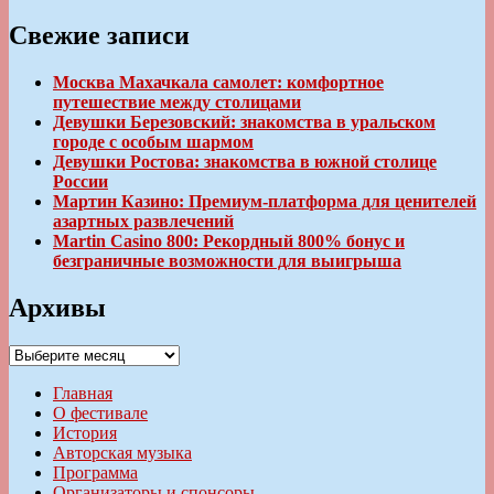
Свежие записи
Москва Махачкала самолет: комфортное
путешествие между столицами
Девушки Березовский: знакомства в уральском
городе с особым шармом
Девушки Ростова: знакомства в южной столице
России
Мартин Казино: Премиум-платформа для ценителей
азартных развлечений
Martin Casino 800: Рекордный 800% бонус и
безграничные возможности для выигрыша
Архивы
Архивы
Главная
О фестивале
История
Авторская музыка
Программа
Организаторы и спонсоры