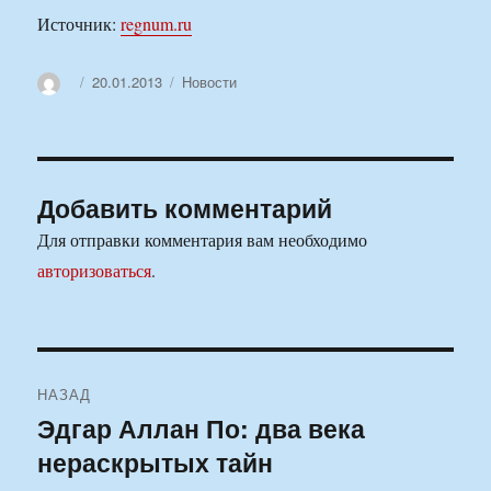
Источник:
regnum.ru
Автор
Опубликовано
Рубрики
20.01.2013
Новости
Добавить комментарий
Для отправки комментария вам необходимо
авторизоваться
.
Навигация
НАЗАД
по
Эдгар Аллан По: два века
Предыдущая
нераскрытых тайн
запись:
записям