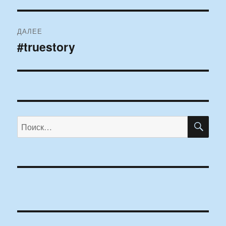
ДАЛЕЕ
#truestory
Следующая
запись:
ПО
Искать: