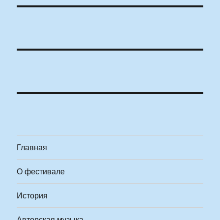
Главная
О фестивале
История
Авторская музыка