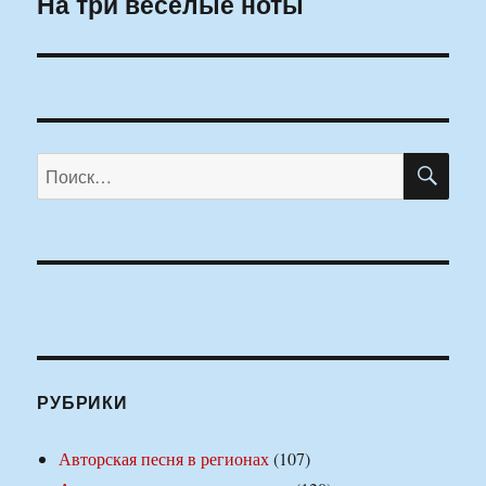
На три веселые ноты
Следующая
запись:
ПО
Искать:
РУБРИКИ
Авторская песня в регионах
(107)