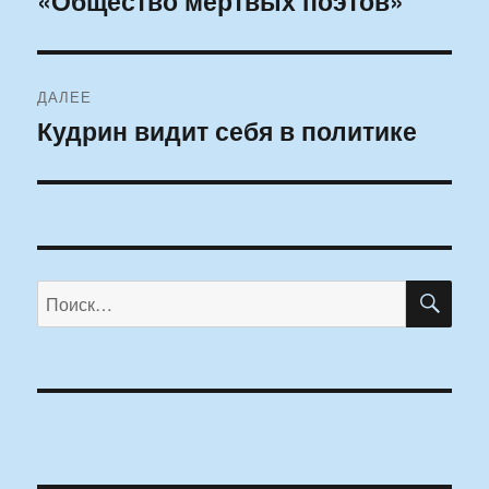
«Общество мертвых поэтов»
записям
ДАЛЕЕ
Кудрин видит себя в политике
Следующая
запись:
ПО
Искать: