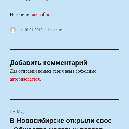
Источник:
ural.aif.ru
Автор
Опубликовано
Рубрики
19.01.2012
Новости
Добавить комментарий
Для отправки комментария вам необходимо
авторизоваться
.
Навигация
НАЗАД
по
В Новосибирске открыли свое
Предыдущая
запись: