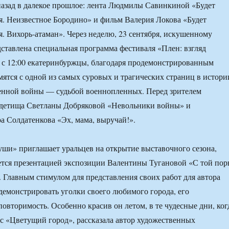
азад в далекое прошлое: лента Людмилы Савинкиной «Будет
я. Неизвестное Бородино» и фильм Валерия Локова «Будет
я. Вихорь-атаман». Через неделю, 23 сентября, искушенному
дставлена специальная программа фестиваля «Плен: взгляд
 с 12:00 екатеринбуржцы, благодаря продемонстрированным
мятся с одной из самых суровых и трагических страниц в истори
енной войны — судьбой военнопленных. Перед зрителем
 детища Светланы Добряковой «Невольники войны» и
а Солдатенкова «Эх, мама, выручай!».
уши» приглашает уральцев на открытие выставочного сезона,
тся презентацией экспозиции Валентины Тугановой «С той пор
 Главным стимулом для представления своих работ для автора
демонстрировать уголки своего любимого города, его
повторимость. Особенно красив он летом, в те чудесные дни, ког
с «Цветущий город», рассказала автор художественных