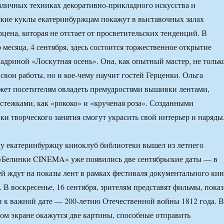
зличных техниках декоративно-прикладного искусства и
кие куклы екатеринбуржцам покажут в выставочных залах
цена, которая не отстает от просветительских тенденций. В
 месяца, 4 сентября, здесь состоится торжественное открытие
дриной «Лоскутная осень». Она, как опытный мастер, не тольк
свои работы, но и кое-чему научит гостей Герценки. Ольга
жет посетителям овладеть премудростями вышивки лентами,
тежками, как «рококо» и «крученая роза». Созданными
ки творческого занятия смогут украсить свой интерьер и наряды
у екатеринбуржцу киноклуб библиотеки вышел из летнего
 «Белинки CINEMA» уже появились две сентябрьские даты — в
ей ждут на показы лент в рамках фестиваля документального ки
 В воскресенье, 16 сентября, зрителям представят фильмы, показ
 к важной дате — 200-летию Отечественной войны 1812 года. В
шом экране окажутся две картины, способные отправить