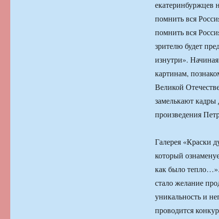
екатеринбуржцев н
помнить вся Росси
помнить вся Росси
зрителю будет пре
изнутри». Начиная
картинам, познако
Великой Отечеств
замелькают кадры
произведения Петр
Галерея «Краски д
который ознаменуе
как было тепло…».
стало желание про
уникальность и не
проводится конкур