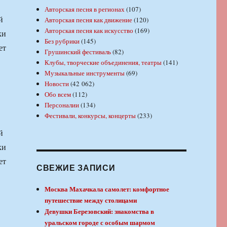
Авторская песня в регионах
(107)
й
Авторская песня как движение
(120)
Авторская песня как искусство
(169)
ки
Без рубрики
(145)
ет
Грушинский фестиваль
(82)
Клубы, творческие объединения, театры
(141)
Музыкальные инструменты
(69)
Новости
(42 062)
Обо всем
(112)
Персоналии
(134)
Фестивали, конкурсы, концерты
(233)
й
ки
ет
СВЕЖИЕ ЗАПИСИ
Москва Махачкала самолет: комфортное
путешествие между столицами
Девушки Березовский: знакомства в
уральском городе с особым шармом