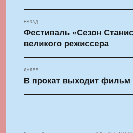
Навигация
НАЗАД
по
Фестиваль «Сезон Станис
Предыдущая
запись:
записям
великого режиссера
ДАЛЕЕ
В прокат выходит фильм
Следующая
запись: