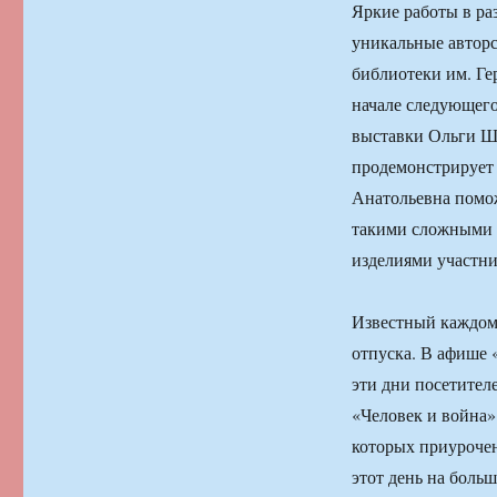
Яркие работы в ра
уникальные авторс
библиотеки им. Гер
начале следующего
выставки Ольги Ша
продемонстрирует 
Анатольевна помо
такими сложными с
изделиями участни
Известный каждом
отпуска. В афише
эти дни посетител
«Человек и война».
которых приурочен
этот день на боль