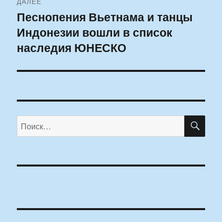
ДАЛЕЕ
Песнопения Вьетнама и танцы
Следующая
Индонезии вошли в список
запись:
наследия ЮНЕСКО
ПО
Искать: