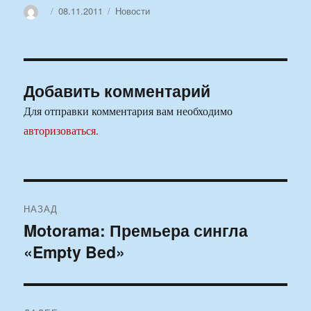
Автор
Опубликовано
Рубрики
08.11.2011
Новости
Добавить комментарий
Для отправки комментария вам необходимо
авторизоваться
.
Навигация
НАЗАД
по
Motorama: Премьера сингла
Предыдущая
«Empty Bed»
запись:
записям