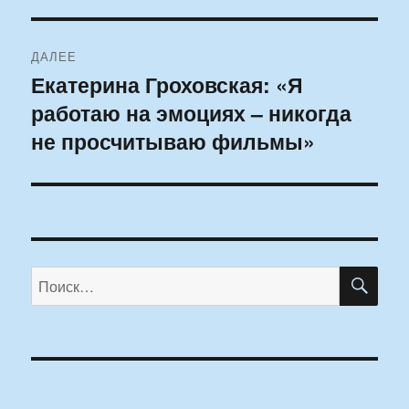
ДАЛЕЕ
Екатерина Гроховская: «Я
Следующая
работаю на эмоциях – никогда
запись:
не просчитываю фильмы»
ПО
Искать: