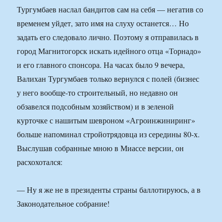
Тургумбаев наслал бандитов сам на себя — негатив со
временем уйдет, зато имя на слуху останется… Но
задать его следовало лично. Поэтому я отправилась в
город Магнитогорск искать идейного отца «Торнадо»
и его главного спонсора. На часах было 9 вечера,
Валихан Тургумбаев только вернулся с полей (бизнес
у него вообще-то строительный, но недавно он
обзавелся подсобным хозяйством) и в зеленой
курточке с нашитым шевроном «Агроинжиниринг»
больше напоминал стройотрядовца из середины 80-х.
Выслушав собранные мною в Миассе версии, он
расхохотался:
— Ну я же не в президенты страны баллотируюсь, а в
Законодательное собрание!