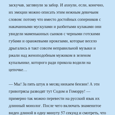
заскучав, заглянули за забор. И ахнули, если, конечно,
их эмоции можно описать этим нежным девичьим
словом: потому что вместо достойных соперников с
накачанными мускулами и разбитыми кулаками они
увидели маменькиных сынков с черными готскими
губами и оранжевыми ирокезами, которые весело
дрыгались в такт совсем неправильной музыки и
ржали над женоподобным мужиком в зеленом
купальнике, которого ради прикола водили на
цепочке…
— Мы! За пять штук в месяц нюхаем бензин! А эти
гривотрясы разводят тут Содом и Гоморру! —
примерно так можно перевести на русский язык их
длинный монолог. После чего включать знаменитое
видео длиной в одну минуту 57 секунд и смотреть, что