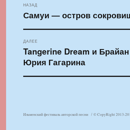
НАЗАД
по
Самуи — остров сокрови
Предыдущая
запись:
записям
ДАЛЕЕ
Tangerine Dream и Брайа
Следующая
запись:
Юрия Гагарина
Ильменский фестиваль авторской песни
© CopyRight 2013-20