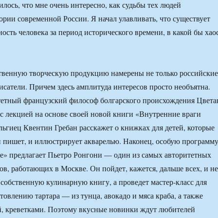
илось, что мне очень интересно, как судьбы тех людей
ории современной России. Я начал улавливать, что существует
ость человека за период исторического времени, в какой бы хао
твенную творческую продукцию намерены не только российские
исатели. Причем здесь амплитуда интересов просто необъятна.
тетный французский философ болгарского происхождения Цвета
с лекцией на основе своей новой книги «Внутренние враги
льгиец Квентин Гребан расскажет о книжках для детей, которые
 пишет, и иллюстрирует акварелью. Наконец, особую программ
е» предлагает Пьетро Ронгони — один из самых авторитетных
ов, работающих в Москве. Он пойдет, кажется, дальше всех, и не
 собственную кулинарную книгу, а проведет мастер-класс для
товлению тартара — из тунца, авокадо и мяса краба, а также
й, креветками. Поэтому вкусные новинки ждут любителей