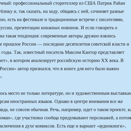
ычный: профессиональный сторителлер из США Патрик Райан
блику и, так сказать, на ходу, общаясь с ней, сочиняет разные
чно, есть на фестивале и традиционные встречи с писателями,
уссии, презентации книжных новинок. И если говорить о
тна такая тенденция: современные авторы дружно взялись
е прошлое России — последние десятилетия советской власти и
 годы. Так, известный писатель Максим Кантор представляет
ет», в котором анализирует российскую историю XX века. В
России» автор признался, что в книге для него было важно
»:
ось место не только литературе, но и художественным выставкам
рсам иностранных языков. Однако в центре внимания все же
авда, не совсем обычная. Речь, например, идет о таком проекте, к
оман», где участники сообща придумывают персонажей, а пото
ключения в духе комиксов. Есть еще и вариант «аудиокниги»,