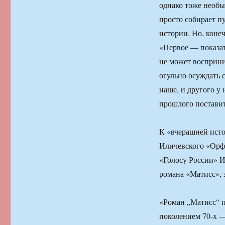
однако тоже необ
просто собирает пу
истории. Но, конеч
«Первое — показат
не может восприни
огульно осуждать с
наше, и другого у 
прошлого поставит
К «вчерашней исто
Иличевского «Орф
«Голосу России» И
романа «Матисс», 
«Роман „Матисс“ 
поколением 70-х — 