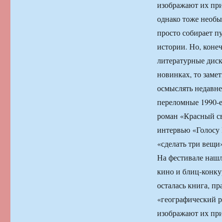
изображают их при
однако тоже необ
просто собирает пу
истории. Но, коне
литературные диск
новинках, то заме
осмыслять недавне
переломные 1990-е
роман «Красный св
интервью «Голосу 
«сделать три вещи
На фестивале нашл
кино и блиц-конку
осталась книга, пр
«географический р
изображают их при