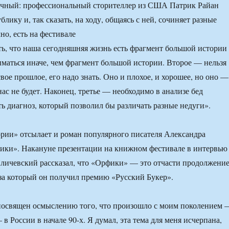
ычный: профессиональный сторителлер из США Патрик Райан
блику и, так сказать, на ходу, общаясь с ней, сочиняет разные
но, есть на фестивале
ь, что наша сегодняшняя жизнь есть фрагмент большой истории
маться иначе, чем фрагмент большой истории. Второе — нельзя
вое прошлое, его надо знать. Оно и плохое, и хорошее, но оно —
нас не будет. Наконец, третье — необходимо в анализе бед
ь диагноз, который позволил бы различать разные недуги».
рии» отсылает и роман популярного писателя Александра
ики». Накануне презентации на книжном фестивале в интервью
личевский рассказал, что «Орфики» — это отчасти продолжени
за который он получил премию «Русский Букер».
посвящен осмыслению того, что произошло с моим поколением 
в России в начале 90-х. Я думал, эта тема для меня исчерпана,