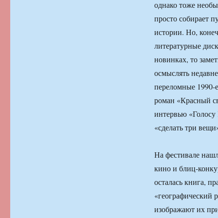
однако тоже необ
просто собирает пу
истории. Но, коне
литературные диск
новинках, то заме
осмыслять недавне
переломные 1990-е
роман «Красный св
интервью «Голосу 
«сделать три вещи
На фестивале нашл
кино и блиц-конку
осталась книга, пр
«географический р
изображают их при