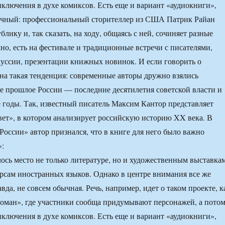
ключения в духе комиксов. Есть еще и вариант «аудиокниги»,
ычный: профессиональный сторителлер из США Патрик Райан
блику и, так сказать, на ходу, общаясь с ней, сочиняет разные
чно, есть на фестивале и традиционные встречи с писателями,
уссии, презентации книжных новинок. И если говорить о
тна такая тенденция: современные авторы дружно взялись
е прошлое России — последние десятилетия советской власти и
 годы. Так, известный писатель Максим Кантор представляет
ет», в котором анализирует российскую историю XX века. В
России» автор признался, что в книге для него было важно
»:
ось место не только литературе, но и художественным выставкам
рсам иностранных языков. Однако в центре внимания все же
авда, не совсем обычная. Речь, например, идет о таком проекте, к
оман», где участники сообща придумывают персонажей, а пото
ключения в духе комиксов. Есть еще и вариант «аудиокниги»,