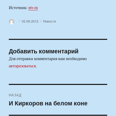
Источник:
ntv.ru
Автор
Опубликовано
Рубрики
03.06.2012
Новости
Добавить комментарий
Для отправки комментария вам необходимо
авторизоваться
.
Навигация
НАЗАД
по
И Киркоров на белом коне
Предыдущая
запись:
записям