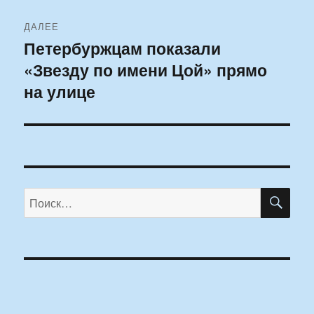
ДАЛЕЕ
Петербуржцам показали
Следующая
«Звезду по имени Цой» прямо
запись:
на улице
ПО
Искать: