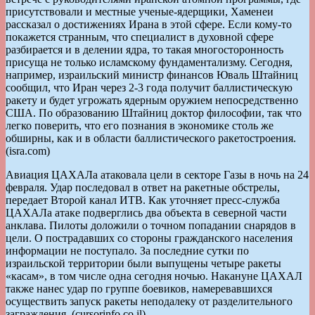
присутствовали и местные ученые-ядерщики, Хаменеи
рассказал о достижениях Ирана в этой сфере. Если кому-то
покажется странным, что специалист в духовной сфере
разбирается и в делении ядра, то такая многосторонность
присуща не только исламскому фундаментализму. Сегодня,
например, израильский министр финансов Юваль Штайниц
сообщил, что Иран через 2-3 года получит баллистическую
ракету и будет угрожать ядерным оружием непосредственно
США. По образованию Штайниц доктор философии, так что
легко поверить, что его познания в экономике столь же
обширны, как и в области баллистического ракетостроения.
(isra.com)
Авиация ЦАХАЛа атаковала цели в секторе Газы в ночь на 24
февраля. Удар последовал в ответ на ракетные обстрелы,
передает Второй канал ИТВ. Как уточняет пресс-служба
ЦАХАЛа атаке подверглись два объекта в северной части
анклава. Пилоты доложили о точном попадании снарядов в
цели. О пострадавших со стороны гражданского населения
информации не поступало. За последние сутки по
израильской территории были выпущены четыре ракеты
«касам», в том числе одна сегодня ночью. Накануне ЦАХАЛ
также нанес удар по группе боевиков, намеревавшихся
осуществить запуск ракеты неподалеку от разделительного
заграждения. (cursorinfo.co.il)