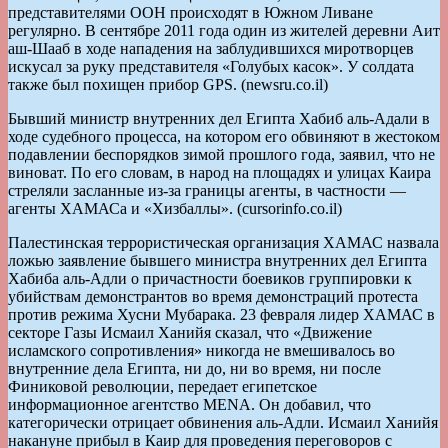
представителями ООН происходят в Южном Ливане
регулярно. В сентябре 2011 года один из жителей деревни Аит
аш-Шааб в ходе нападения на заблудившихся миротворцев
искусал за руку представителя «Голубых касок». У солдата
также был похищен прибор GPS. (newsru.co.il)
Бывший министр внутренних дел Египта Хабиб аль-Адали в
ходе судебного процесса, на котором его обвиняют в жестоком
подавлении беспорядков зимой прошлого года, заявил, что не
виноват. По его словам, в народ на площадях и улицах Каира
стреляли засланные из-за границы агенты, в частности —
агенты ХАМАСа и «Хизбаллы». (cursorinfo.co.il)
Палестинская террористическая организация ХАМАС назвала
ложью заявление бывшего министра внутренних дел Египта
Хабиба аль-Адли о причастности боевиков группировки к
убийствам демонстрантов во время демонстраций протеста
против режима Хусни Мубарака. 23 февраля лидер ХАМАС в
секторе Газы Исмаил Ханийя сказал, что «Движение
исламского сопротивления» никогда не вмешивалось во
внутренние дела Египта, ни до, ни во время, ни после
Финиковой революции, передает египетское
информационное агентство MENA. Он добавил, что
категорически отрицает обвинения аль-Адли. Исмаил Ханийя
накануне прибыл в Каир для проведения переговоров с