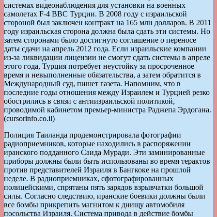
системах видеонаблюдения для установки на военных
самолетах F-4 ВВС Турции. В 2008 году с израильской
стороной был заключен контракт на 165 млн долларов. В 2011
году израильская сторона должна была сдать эти системы. Но
затем сторонами было достигнуто соглашение о переносе
даты сдачи на апрель 2012 года. Если израильские компании
из-за ликвидации лицензии не смогут сдать системы в апреле
этого года, Турция потребует неустойку за просроченное
время и невыполненные обязательства, а затем обратится в
Международный суд, пишет газета. Напомним, что в
последние годы отношения между Израилем и Турцией резко
обострились в связи с антиизраильской политикой,
проводимой кабинетом премьер-министра Раджепа Эрдогана.
(cursorinfo.co.il)
Полиция Таиланда продемонстрировала фотографии
радиоприемников, которые находились в распоряжении
иранского подданного Саида Муради. Эти заминированные
приборы должны были быть использованы во время терактов
против представителей Израиля в Бангкоке на прошлой
неделе. В радиоприемниках, сфотографированных
полицейскими, спрятаны пять зарядов взрывчатки большой
силы. Согласно следствию, иранские боевики должны были
все бомбы прикрепить магнитом к днищу автомобиля
посольства Израиля. Система привода в действие бомбы