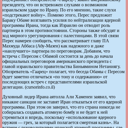
президенту, что он встревожен слухами о возможном
израильском ударе по Ирану. По его мнению, такие слухи
«подстрекают войну». Помимо этого, Перес предложит
Бараку Обаме возглавить усилия по нейтрализации ядерной
программы Ирана, тогда как Израилю он отводит роль
партнера в этом противостоянии. Стороны также обсудят и
ход мирного урегулирования с палестинцами. В этой связи
Перес намерен сообщить, что рассматривает главу ПА
Махмуда Аббаса (Абу-Мазен) как надежного и даже
«наилучшего» партнера по переговорам. Добавим, что
встреча с Пересом с Обамой состоится за день до начала
официальных переговоров американского президента с
главой израильского правительства Биньямином Нетаниягу.
Обозреватель «Гаарец» полагает, что беседа Обамы с Пересом
будет заметно отличаться «по тону и содержанию» от
последующих встреч с представителями израильской
делегации. (cursorinfo.co.il)
Духовный лидер Ирана аятолла Али Хаменеи заявил, что
никакие санкции не заставят Иран отказаться от его ядерной
программы. При этом он заверил, что его страна никогда не
собиралась создавать атомную бомбу и не будет к ней
стремиться и впредь, поскольку «использование ядерного
оружия — грех, за который полагается смертная казнь». На
встрече с руководителями иранской атомной программы, где