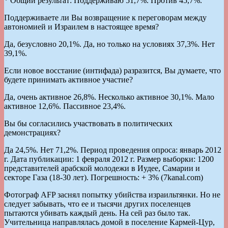
* Общий результат: Поддерживаю 51,7%. Против 45,7%.
Поддерживаете ли Вы возвращение к переговорам между
автономией и Израилем в настоящее время?
Да, безусловно 20,1%. Да, но только на условиях 37,3%. Нет
39,1%.
Если новое восстание (интифада) разразится, Вы думаете, что
будете принимать активное участие?
Да, очень активное 26,8%. Несколько активное 30,1%. Мало
активное 12,6%. Пассивное 23,4%.
Вы бы согласились участвовать в политических
демонстрациях?
Да 24,5%. Нет 71,2%. Период проведения опроса: январь 2012
г. Дата публикации: 1 февраля 2012 г. Размер выборки: 1200
представителей арабской молодежи в Иудее, Самарии и
секторе Газа (18-30 лет). Погрешность: + 3% (7kanal.com)
Фотограф AFP заснял попытку убийства израильтянки. Но не
следует забывать, что ее и тысячи других поселенцев
пытаются убивать каждый день. На сей раз было так.
Учительница направлялась домой в поселение Кармей-Цур,