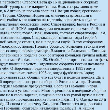
ов первенства Старого Света до 16 национальных сборных
ный турнир менее напряжённым. Ведь теперь, заняв даже
ак, в Англию не поехала сборная Швеции mdash; бронзовый
и Турции. Сборная Норвегии, отлично стартовавшая в
резвычайно мало шансов на то, чтобы опередить в группе
властвовал московский laquo; Спартакraquo;. Были в России и
и столичный ЦСКА порой выдавал неплохие серии матчей. Но
ната Европы mdash; 1996, конечно, составят спартаковцы. Тем
аставника laquo; Спартакаraquo; занимал тогда Георгий
ной команде страны, но и в родном клубе. В том отборочном
Фарерских островов. Придя в сборную, Романцев вернул в неё
 новых людей mdash; армейцев Владислава Радимова и Евгения
соперников и поделив очки со второй командой группы mdash;
нных мячей mdash; плюс 29. Особый восторг вызывал тот факт,
их будут шансы на успех. Тогдашнюю сборную России называли
в чём. Отборочные поединки завершились в 1995 году, а
наки появились зимой 1995-го, когда футболисты laquo;
покаивал всех, обещая, что всё будет в полном порядке. Да и
бий определил в соперники сборной России команды Италии,
дтвердил мрачные предчувствия. Сборная Германии, играя
в, на том и успокоились. Многое решалось в поединке сборных
о не в своей тарелке, неудачно ввёл мяч рукой прямо в ноги
итуациях промахиваться не привык mdash; 1:0. Однако на 20-й
д. И снова гол на счету Казираги. После чего игра россиян
ной Германии, обыграли итальянцев mdash; 2:1. А нашим