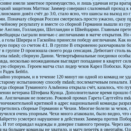
ссияне имели заметное преимущество, и лишь удачная игра врата
ецкий защитник Маттиас Заммер совершил слаломный проход к в
инсманн довёл счёт до 3:0, стало ясно, что шансы на выход из 
цами. Поначалу сборная России смотрелась просто ужасно, сразу 
ичейному результату и вместе со сборной Германии вышли из гр
ные Англии, Голландии, Шотландии и Швейцарии. Главным претен
Швейцарцы сыграли вничью с англичанами в матче открытия. Но
, а голы Ширера и Гаскойна принесли победу англичанам. Как н
ую порку со счетом 4:1. В группе B откровенно разочаровали 
т в группе D произошла своего рода сенсация. Дебютант столь 
ропы ndash; сборную Дании. Четвертьфинальные поединки особы
вда, несколько неожиданным выглядит попадание в квартет сил
ю сборную. Героем матча стал лидер чехов Карел Побоски. Кро
и Радек Бейбл.
йно упорным, и в течение 120 минут ни одной из команд не удал
 старому испытанному способу mdash; послематчевым пенальти. Н
а сборная Туманного Альбиона открыла счёт, казалось, что путё
ении ветерана Штефана Кунца. Дополнительное время прошло без
ти. Англичанам не повезло. Роковой промах Гарета Саутгейта m
уничижительной критикой в адрес национальной команды разрази
встретились сборные Германии и Чехии. Многие болели за чехов,
чился очень упорным. Чехи много атаковали, было видно, что он
Пайретто усмотрел нарушение в действиях Заммера против Побор
 И тот оправдал надежды и доверие главного тренера. Через ше
мя на большее команды не хватило, и матч перетёк в овертайм. 