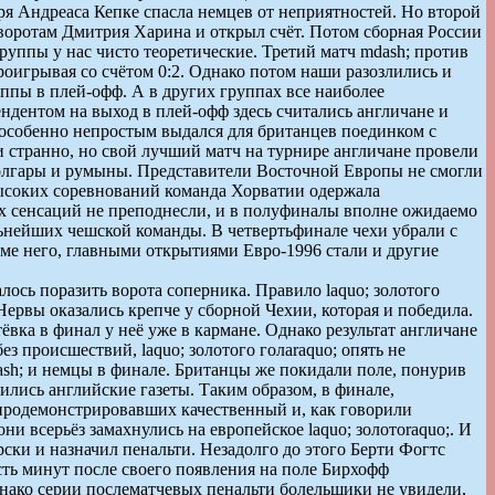
ря Андреаса Кепке спасла немцев от неприятностей. Но второй
оротам Дмитрия Харина и открыл счёт. Потом сборная России
группы у нас чисто теоретические. Третий матч mdash; против
проигрывая со счётом 0:2. Однако потом наши разозлились и
уппы в плей-офф. А в других группах все наиболее
дентом на выход в плей-офф здесь считались англичане и
 особенно непростым выдался для британцев поединком с
и странно, но свой лучший матч на турнире англичане провели
болгары и румыны. Представители Восточной Европы не смогли
высоких соревнований команда Хорватии одержала
х сенсаций не преподнесли, и в полуфиналы вполне ожидаемо
ьнейших чешской команды. В четвертьфинале чехи убрали с
ме него, главными открытиями Евро-1996 стали и другие
ось поразить ворота соперника. Правило laquo; золотого
ервы оказались крепче у сборной Чехии, которая и победила.
вка в финал у неё уже в кармане. Однако результат англичане
 происшествий, laquo; золотого голаraquo; опять не
dash; и немцы в финале. Британцы же покидали поле, понурив
лись английские газеты. Таким образом, в финале,
 продемонстрировавших качественный и, как говорили
и всерьёз замахнулись на европейское laquo; золотоraquo;. И
ски и назначил пенальти. Незадолго до этого Берти Фогтс
сть минут после своего появления на поле Бирхофф
Однако серии послематчевых пенальти болельщики не увидели,