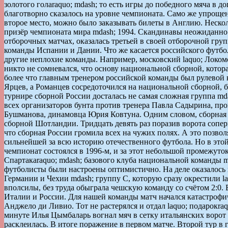
золотого голаraquo; mdash; то есть игры до победного мяча в
благотворно сказалось на уровне чемпионата. Само же упроще
второе место, можно было заказывать билеты в Англию. Неско
призёр чемпионата мира mdash; 1994. Скандинавы неожиданно 
отборочных матчах, оказалась третьей в своей отборочной груп
команды Испании и Дании. Что же касается российского футбола
другие неплохие команды. Например, московский laquo; Локомо
никто не сомневался, что основу национальной сборной, котора
более что главным тренером российской команды был рулевой к
Ярцев, а Романцев сосредоточился на национальной сборной, б
турнире сборной России досталась не самая сложная группа m
всех организаторов бунта против тренера Павла Садырина, пр
Бушманова, динамовца Юрия Ковтуна. Одним словом, сборная Р
сборной Шотландии. Тридцать девять раз поразив ворота сопе
что сборная России громила всех на чужих полях. А это позво
сильнейшей за всю историю отечественного футбола. Но в этой 
чемпионат состоялся в 1996-м, и за этот небольшой промежуто
Спартакаraquo; mdash; базового клуба национальной команды md
футболисты были настроены оптимистично. На деле оказалось н
Германии и Чехии mdash; группу С, которую сразу окрестили l
вполсилы, без труда обыграла чешскую команду со счётом 2:0.
Италии и России. Для нашей команды матч начался катастрофич
Анджело ди Ливио. Тот не растерялся и отдал laquo; подарокr
минуте Илья Цымбаларь вогнал мяч в сетку итальянских ворот 
расклеилась. В итоге поражение в первом матче. Второй тур в