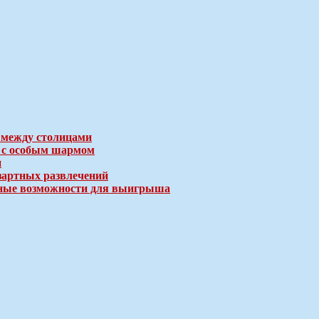
 между столицами
е с особым шармом
и
зартных развлечений
ичные возможности для выигрыша