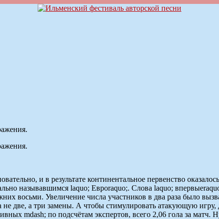
ражения.
ражения.
ательно, и в результате континентальное первенство оказалось 
о называвшимся laquo; Евроraquo;. Слова laquo; впервыеraquo;
них восьми. Увеличение числа участников в два раза было вызва
е две, а три замены. А чтобы стимулировать атакующую игру, дв
ивных mdash; по подсчётам экспертов, всего 2,06 гола за матч. 