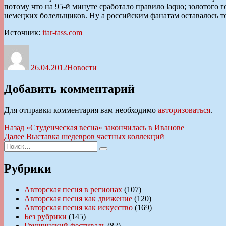
потому что на 95-й минуте сработало правило laquo; золотого
немецких болельщиков. Ну а российским фанатам оставалось то
Источник:
itar-tass.com
Автор
Опубликовано
Рубрики
26.04.2012
Новости
Добавить комментарий
Для отправки комментария вам необходимо
авторизоваться
.
Навигация
Предыдущая
Назад
«Студенческая весна» закончилась в Иванове
запись:
Следующая
Далее
Выставка шедевров частных коллекций
по
Искать:
запись:
Поиск
записям
Рубрики
Авторская песня в регионах
(107)
Авторская песня как движение
(120)
Авторская песня как искусство
(169)
Без рубрики
(145)
Грушинский фестиваль
(82)