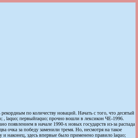
рекордным по количеству новаций. Начать с того, что десятый
 , laquo; первыйraquo; прочно вошли в лексикон ЧЕ-1996.
но появлением в начале 1990-х новых государств из-за распада
а очка за победу заменили тремя. Но, несмотря на такое
Ну и наконец, здесь впервые было применено правило laquo;