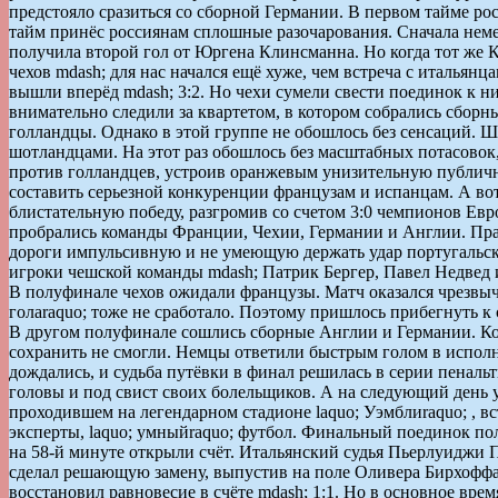
предстояло сразиться со сборной Германии. В первом тайме ро
тайм принёс россиянам сплошные разочарования. Сначала нем
получила второй гол от Юргена Клинсманна. Но когда тот же Кл
чехов mdash; для нас начался ещё хуже, чем встреча с итальян
вышли вперёд mdash; 3:2. Но чехи сумели свести поединок к н
внимательно следили за квартетом, в котором собрались сбор
голландцы. Однако в этой группе не обошлось без сенсаций. 
шотландцами. На этот раз обошлось без масштабных потасовок
против голландцев, устроив оранжевым унизительную публичн
составить серьезной конкуренции французам и испанцам. А во
блистательную победу, разгромив со счетом 3:0 чемпионов Ев
пробрались команды Франции, Чехии, Германии и Англии. Пра
дороги импульсивную и не умеющую держать удар португальску
игроки чешской команды mdash; Патрик Бергер, Павел Недвед 
В полуфинале чехов ожидали французы. Матч оказался чрезвыча
голаraquo; тоже не сработало. Поэтому пришлось прибегнуть к
В другом полуфинале сошлись сборные Англии и Германии. Когд
сохранить не смогли. Немцы ответили быстрым голом в исполн
дождались, и судьба путёвки в финал решилась в серии пеналь
головы и под свист своих болельщиков. А на следующий день 
проходившем на легендарном стадионе laquo; Уэмблиraquo; , 
эксперты, laquo; умныйraquo; футбол. Финальный поединок полу
на 58-й минуте открыли счёт. Итальянский судья Пьерлуиджи 
сделал решающую замену, выпустив на поле Оливера Бирхоффа.
восстановил равновесие в счёте mdash; 1:1. Но в основное вре