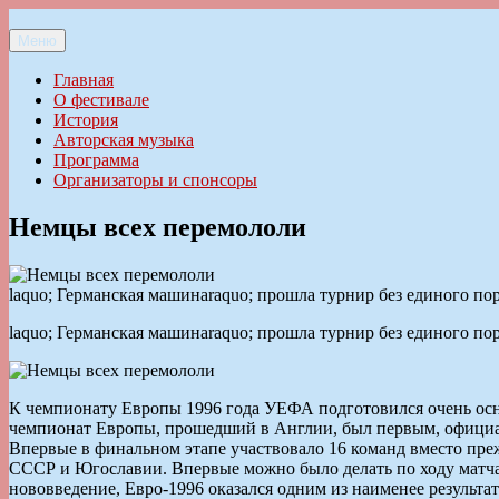
Перейти
к
Меню
Ильменский фестиваль авторской песни
содержимому
Главная
О фестивале
История
Авторская музыка
Программа
Организаторы и спонсоры
Немцы всех перемололи
laquo; Германская машинаraquo; прошла турнир без единого по
laquo; Германская машинаraquo; прошла турнир без единого по
К чемпионату Европы 1996 года УЕФА подготовился очень основ
чемпионат Европы, прошедший в Англии, был первым, официальн
Впервые в финальном этапе участвовало 16 команд вместо преж
СССР и Югославии. Впервые можно было делать по ходу матча н
нововведение, Евро-1996 оказался одним из наименее результат