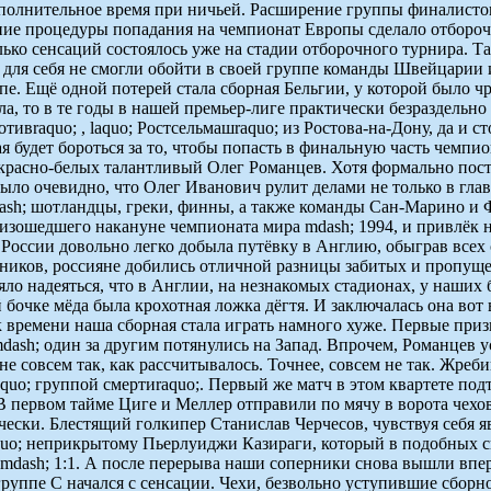
 дополнительное время при ничьей. Расширение группы финалист
ние процедуры попадания на чемпионат Европы сделало отбороч
лько сенсаций состоялось уже на стадии отборочного турнира. Т
для себя не смогли обойти в своей группе команды Швейцарии 
пе. Ещё одной потерей стала сборная Бельгии, у которой было ч
, то в те годы в нашей премьер-лиге практически безраздельно 
тивraquo; , laquo; Ростсельмашraquo; из Ростова-на-Дону, да 
я будет бороться за то, чтобы попасть в финальную часть чемпио
расно-белых талантливый Олег Романцев. Хотя формально пост н
ыло очевидно, что Олег Иванович рулит делами не только в глав
dash; шотландцы, греки, финны, а также команды Сан-Марино и 
оизошедшего накануне чемпионата мира mdash; 1994, и привлёк
оссии довольно легко добыла путёвку в Англию, обыграв всех 
рников, россияне добились отличной разницы забитых и пропуще
ляло надеяться, что в Англии, на незнакомых стадионах, у наш
бочке мёда была крохотная ложка дёгтя. И заключалась она вот 
к времени наша сборная стала играть намного хуже. Первые приз
ash; один за другим потянулись на Запад. Впрочем, Романцев ус
е совсем так, как рассчитывалось. Точнее, совсем не так. Жре
aquo; группой смертиraquo;. Первый же матч в этом квартете по
 В первом тайме Циге и Меллер отправили по мячу в ворота чехо
ески. Блестящий голкипер Станислав Черчесов, чувствуя себя явн
aquo; неприкрытому Пьерлуиджи Казираги, который в подобных с
mdash; 1:1. А после перерыва наши соперники снова вышли вперё
 группе С начался с сенсации. Чехи, безвольно уступившие сбор