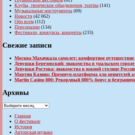
Клубы, творческие объединения, театры
(141)
Музыкальные инструменты
(69)
Новости
(42 062)
Обо всем
(112)
Персоналии
(134)
Фестивали, конкурсы, концерты
(233)
Свежие записи
Москва Махачкала самолет: комфортное путешествие
Девушки Березовский: знакомства в уральском город
Девушки Ростова: знакомства в южной столице Росси
Мартин Казино: Премиум-платформа для ценителей а
Martin Casino 800: Рекордный 800% бонус и безгран
Архивы
Архивы
Главная
О фестивале
История
Авторская музыка