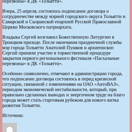
перезвоны» в ДК «Тольятти».
Вчера, 25 апреля, состоялось подписание договора о
сотрудничестве между мэрией городского округа Тольятти и
Самарской и Сызранской епархией Русской Православной
Церкви Московского патриархата.
Владыка Сергий возглавил Божественную Литургию в
Троицком приходе. После окончания праздничной службы
мэр города Тольятти Анатолий Пушков и архиепископ
Сергий приняли участие в торжественной процедуре
закрытия первого регионального фестиваля «Пасхальные
перезвоны» в ДК «Тольятти».
Особенно символично, отмечают в администрации города,
что подписание договора состоялось в перид кризисной
ситуации, связанной с изменениями на ОАО «АвтоВАЗ»,
периодом экономической нестабильности, который, при
правильно сделанных выводах и энергичном труде на благо
города может стать стартовым рубежом для нового витка
развития Тольятти.
Источник:
Автор
Опубликовано
Рубрики