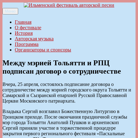
Перейти
к
Меню
Ильменский фестиваль авторской песни
содержимому
Главная
О фестивале
История
Авторская музыка
Программа
Организаторы и спонсоры
Между мэрией Тольятти и РПЦ
подписан договор о сотрудничестве
Вчера, 25 апреля, состоялось подписание договора о
сотрудничестве между мэрией городского округа Тольятти и
Самарской и Сызранской епархией Русской Православной
Церкви Московского патриархата.
Владыка Сергий возглавил Божественную Литургию в
Троицком приходе. После окончания праздничной службы
мэр города Тольятти Анатолий Пушков и архиепископ
Сергий приняли участие в торжественной процедуре
закрытия первого регионального фестиваля «Пасхальные