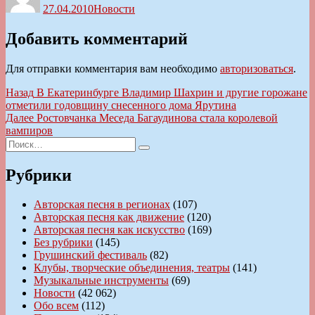
27.04.2010
Новости
Добавить комментарий
Для отправки комментария вам необходимо
авторизоваться
.
Навигация
Предыдущая
Назад
В Екатеринбурге Владимир Шахрин и другие горожане
запись:
отметили годовщину снесенного дома Ярутина
по
Следующая
Далее
Ростовчанка Меседа Багаудинова стала королевой
записям
запись:
вампиров
Искать:
Поиск
Рубрики
Авторская песня в регионах
(107)
Авторская песня как движение
(120)
Авторская песня как искусство
(169)
Без рубрики
(145)
Грушинский фестиваль
(82)
Клубы, творческие объединения, театры
(141)
Музыкальные инструменты
(69)
Новости
(42 062)
Обо всем
(112)