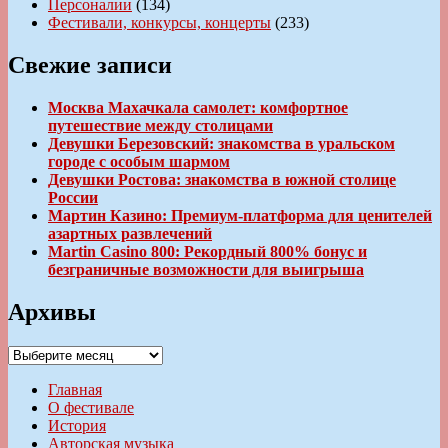
Персоналии
(134)
Фестивали, конкурсы, концерты
(233)
Свежие записи
Москва Махачкала самолет: комфортное
путешествие между столицами
Девушки Березовский: знакомства в уральском
городе с особым шармом
Девушки Ростова: знакомства в южной столице
России
Мартин Казино: Премиум-платформа для ценителей
азартных развлечений
Martin Casino 800: Рекордный 800% бонус и
безграничные возможности для выигрыша
Архивы
Архивы
Главная
О фестивале
История
Авторская музыка