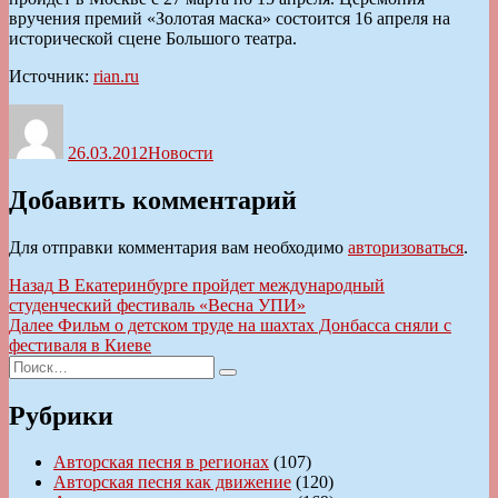
вручения премий «Золотая маска» состоится 16 апреля на
исторической сцене Большого театра.
Источник:
rian.ru
Автор
Опубликовано
Рубрики
26.03.2012
Новости
Добавить комментарий
Для отправки комментария вам необходимо
авторизоваться
.
Навигация
Предыдущая
Назад
В Екатеринбурге пройдет международный
запись:
студенческий фестиваль «Весна УПИ»
по
Следующая
Далее
Фильм о детском труде на шахтах Донбасса сняли с
записям
запись:
фестиваля в Киеве
Искать:
Поиск
Рубрики
Авторская песня в регионах
(107)
Авторская песня как движение
(120)