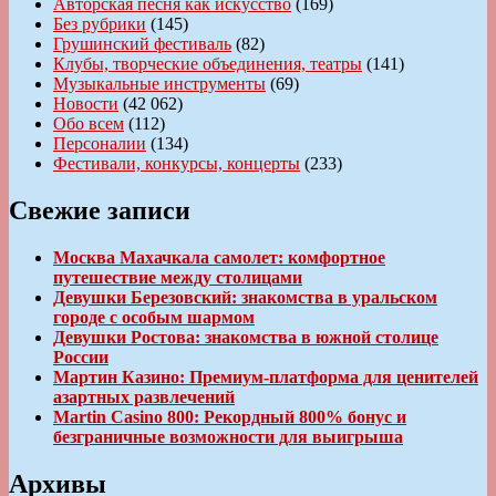
Авторская песня как искусство
(169)
Без рубрики
(145)
Грушинский фестиваль
(82)
Клубы, творческие объединения, театры
(141)
Музыкальные инструменты
(69)
Новости
(42 062)
Обо всем
(112)
Персоналии
(134)
Фестивали, конкурсы, концерты
(233)
Свежие записи
Москва Махачкала самолет: комфортное
путешествие между столицами
Девушки Березовский: знакомства в уральском
городе с особым шармом
Девушки Ростова: знакомства в южной столице
России
Мартин Казино: Премиум-платформа для ценителей
азартных развлечений
Martin Casino 800: Рекордный 800% бонус и
безграничные возможности для выигрыша
Архивы