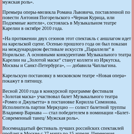
мужская роль».
Премьера оперы-мюзикла Романа Львовича, поставленной по
повести Антония Погорельского «Черная Курица, или
Подземные жители», состоялась в Музыкальном театре
Карелии в октябре 2010 года.
«На протяжении двух сезонов этот спектакль с аншлагом идет
на карельской сцене. Осенью прошлого года он был показан
на международном фестивале искусств „Параллели“ в
Норильске. А основными конкурентами Музыкального театра
Карелии на „Золотой маске“ станут коллеги из Иркутска,
Москвы и Санкт-Петербурга», — добавила Чаплыгина.
Карельскую постановку в московском театре «Новая опера»
покажут в пятницу.
Весной 2010 года в конкурсной программе фестиваля
«Золотая маска» участвовал балет Музыкального театра
«Ромео и Джульетта» в постановке Кирилла Симонова.
Исполнитель партии Меркуцио — солист балетной труппы
Владимир Варнава — стал победителем в номинации «Балет-
Современный танец/ Мужская роль».
Восемнадцатый фестиваль лучших российских спектаклей
пройдет в Москве с 27 марта по 15 апреля. Церемония