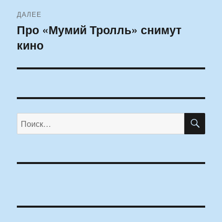
ДАЛЕЕ
Про «Мумий Тролль» снимут
Следующая
кино
запись:
ПО
Искать: