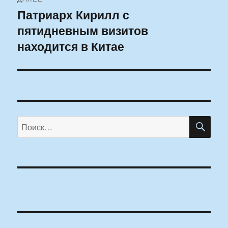
Патриарх Кирилл с
Следующая
пятидневным визитов
запись:
находится в Китае
ПО
Искать: