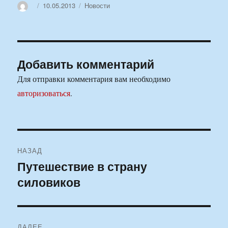
Автор
Опубликовано
Рубрики
10.05.2013
Новости
Добавить комментарий
Для отправки комментария вам необходимо
авторизоваться
.
Навигация
НАЗАД
по
Путешествие в страну
Предыдущая
силовиков
запись:
записям
ДАЛЕЕ