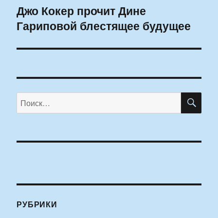
Джо Кокер прочит Дине
Следующая
Гариповой блестящее будущее
запись:
ПО
Искать:
РУБРИКИ