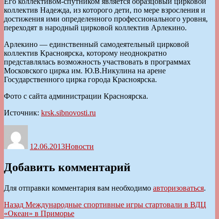
Его коллективом-спутником является образцовый цирковой
коллектив Надежда, из которого дети, по мере взросления и
достижения ими определенного профессионального уровня,
переходят в народный цирковой коллектив Арлекино.
Арлекино — единственный самодеятельный цирковой
коллектив Красноярска, которому неоднократно
представлялась возможность участвовать в программах
Московского цирка им. Ю.В.Никулина на арене
Государственного цирка города Красноярска.
Фото с сайта администрации Красноярска.
Источник:
krsk.sibnovosti.ru
Автор
Опубликовано
Рубрики
12.06.2013
Новости
Добавить комментарий
Для отправки комментария вам необходимо
авторизоваться
.
Навигация
Предыдущая
Назад
Международные спортивные игры стартовали в ВДЦ
запись:
«Океан» в Приморье