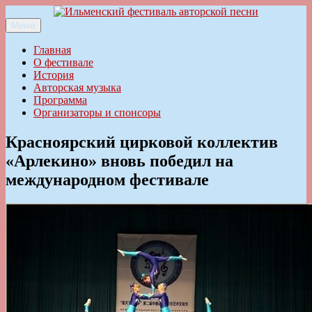
Перейти
к
Меню
Ильменский фестиваль авторской песни
содержимому
Главная
О фестивале
История
Авторская музыка
Программа
Организаторы и спонсоры
Красноярский цирковой коллектив
«Арлекино» вновь победил на
международном фестивале