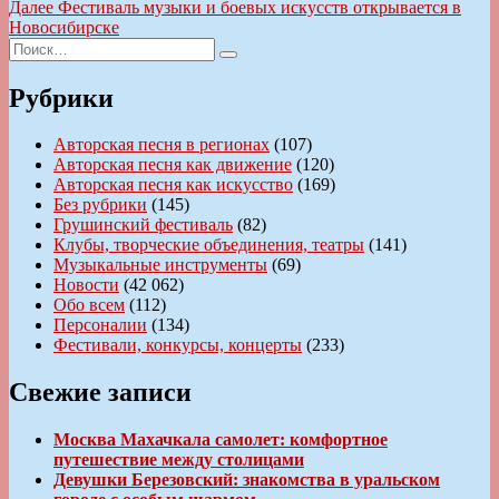
по
Следующая
Далее
Фестиваль музыки и боевых искусств открывается в
записям
запись:
Новосибирске
Искать:
Поиск
Рубрики
Авторская песня в регионах
(107)
Авторская песня как движение
(120)
Авторская песня как искусство
(169)
Без рубрики
(145)
Грушинский фестиваль
(82)
Клубы, творческие объединения, театры
(141)
Музыкальные инструменты
(69)
Новости
(42 062)
Обо всем
(112)
Персоналии
(134)
Фестивали, конкурсы, концерты
(233)
Свежие записи
Москва Махачкала самолет: комфортное
путешествие между столицами
Девушки Березовский: знакомства в уральском