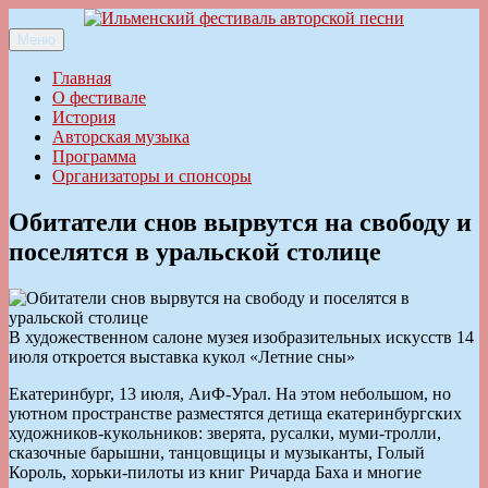
Перейти
к
Меню
Ильменский фестиваль авторской песни
содержимому
Главная
О фестивале
История
Авторская музыка
Программа
Организаторы и спонсоры
Обитатели снов вырвутся на свободу и
поселятся в уральской столице
В художественном салоне музея изобразительных искусств 14
июля откроется выставка кукол «Летние сны»
Екатеринбург, 13 июля, АиФ-Урал. На этом небольшом, но
уютном пространстве разместятся детища екатеринбургских
художников-кукольников: зверята, русалки, муми-тролли,
сказочные барышни, танцовщицы и музыканты, Голый
Король, хорьки-пилоты из книг Ричарда Баха и многие