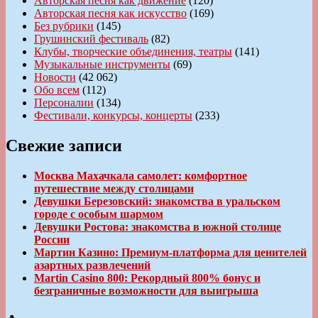
Авторская песня как движение
(120)
Авторская песня как искусство
(169)
Без рубрики
(145)
Грушинский фестиваль
(82)
Клубы, творческие объединения, театры
(141)
Музыкальные инструменты
(69)
Новости
(42 062)
Обо всем
(112)
Персоналии
(134)
Фестивали, конкурсы, концерты
(233)
Свежие записи
Москва Махачкала самолет: комфортное
путешествие между столицами
Девушки Березовский: знакомства в уральском
городе с особым шармом
Девушки Ростова: знакомства в южной столице
России
Мартин Казино: Премиум-платформа для ценителей
азартных развлечений
Martin Casino 800: Рекордный 800% бонус и
безграничные возможности для выигрыша