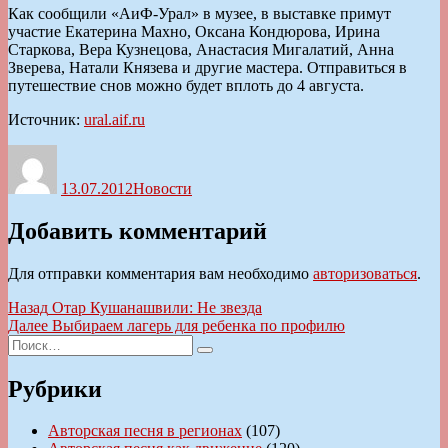
Как сообщили «АиФ-Урал» в музее, в выставке примут
участие Екатерина Махно, Оксана Кондюрова, Ирина
Старкова, Вера Кузнецова, Анастасия Мигалатий, Анна
Зверева, Натали Князева и другие мастера. Отправиться в
путешествие снов можно будет вплоть до 4 августа.
Источник:
ural.aif.ru
Автор
Опубликовано
Рубрики
13.07.2012
Новости
Добавить комментарий
Для отправки комментария вам необходимо
авторизоваться
.
Навигация
Предыдущая
Назад
Отар Кушанашвили: Не звезда
запись:
Следующая
Далее
Выбираем лагерь для ребенка по профилю
по
Искать:
запись:
Поиск
записям
Рубрики
Авторская песня в регионах
(107)