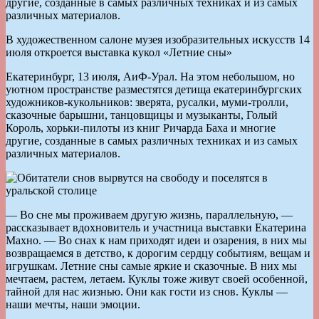
другие, созданные в самых различных техниках и из самых
различных материалов.
В художественном салоне музея изобразительных искусств 14
июля откроется выставка кукол «Летние сны»
Екатеринбург, 13 июля, АиФ-Урал. На этом небольшом, но
уютном пространстве разместятся детища екатеринбургских
художников-кукольников: зверята, русалки, муми-тролли,
сказочные барышни, танцовщицы и музыканты, Голый
Король, хорьки-пилоты из книг Ричарда Баха и многие
другие, созданные в самых различных техниках и из самых
различных материалов.
— Во сне мы проживаем другую жизнь, параллельную, —
рассказывает вдохновитель и участница выставки Екатерина
Махно. — Во снах к нам приходят идеи и озарения, в них мы
возвращаемся в детство, к дорогим сердцу событиям, вещам и
игрушкам. Летние сны самые яркие и сказочные. В них мы
мечтаем, растем, летаем. Куклы тоже живут своей особенной,
тайной для нас жизнью. Они как гости из снов. Куклы —
наши мечты, наши эмоции.