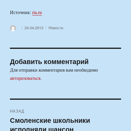
Источник:
ria.ru
Автор
Опубликовано
Рубрики
24.04.2013
Новости
Добавить комментарий
Для отправки комментария вам необходимо
авторизоваться
.
Навигация
НАЗАД
по
Смоленские школьники
Предыдущая
исполняли шансон
запись:
записям