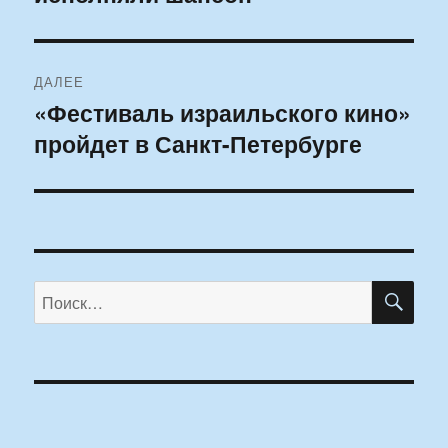
ДАЛЕЕ
«Фестиваль израильского кино»
Следующая
пройдет в Санкт-Петербурге
запись:
ПО
Искать: