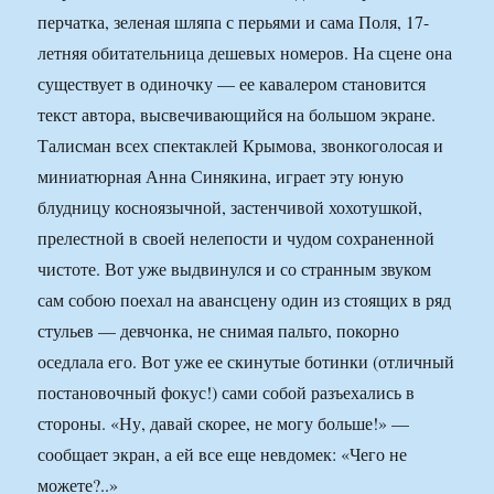
перчатка, зеленая шляпа с перьями и сама Поля, 17-
летняя обитательница дешевых номеров. На сцене она
существует в одиночку — ее кавалером становится
текст автора, высвечивающийся на большом экране.
Талисман всех спектаклей Крымова, звонкоголосая и
миниатюрная Анна Синякина, играет эту юную
блудницу косноязычной, застенчивой хохотушкой,
прелестной в своей нелепости и чудом сохраненной
чистоте. Вот уже выдвинулся и со странным звуком
сам собою поехал на авансцену один из стоящих в ряд
стульев — девчонка, не снимая пальто, покорно
оседлала его. Вот уже ее скинутые ботинки (отличный
постановочный фокус!) сами собой разъехались в
стороны. «Ну, давай скорее, не могу больше!» —
сообщает экран, а ей все еще невдомек: «Чего не
можете?..»