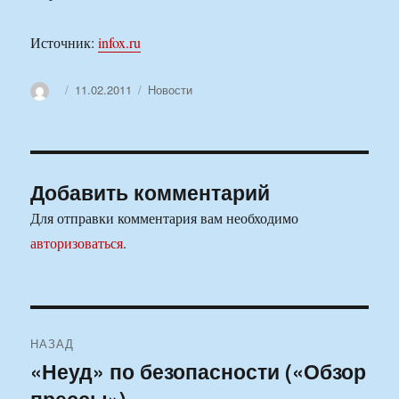
Источник:
infox.ru
Автор
Опубликовано
Рубрики
11.02.2011
Новости
Добавить комментарий
Для отправки комментария вам необходимо
авторизоваться
.
Навигация
НАЗАД
по
«Неуд» по безопасности («Обзор
Предыдущая
прессы»)
запись: