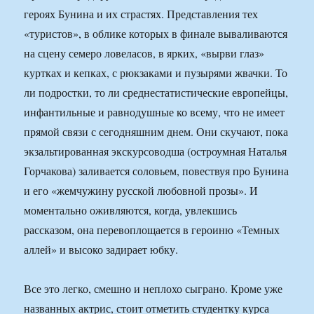
героях Бунина и их страстях. Представления тех
«туристов», в облике которых в финале вываливаются
на сцену семеро ловеласов, в ярких, «вырви глаз»
куртках и кепках, с рюкзаками и пузырями жвачки. То
ли подростки, то ли среднестатистические европейцы,
инфантильные и равнодушные ко всему, что не имеет
прямой связи с сегодняшним днем. Они скучают, пока
экзальтированная экскурсоводша (остроумная Наталья
Горчакова) заливается соловьем, повествуя про Бунина
и его «жемчужину русской любовной прозы». И
моментально оживляются, когда, увлекшись
рассказом, она перевоплощается в героиню «Темных
аллей» и высоко задирает юбку.
Все это легко, смешно и неплохо сыграно. Кроме уже
названных актрис, стоит отметить студентку курса