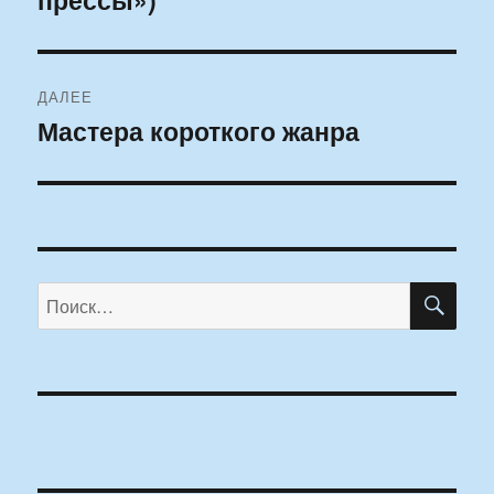
записям
ДАЛЕЕ
Мастера короткого жанра
Следующая
запись:
ПО
Искать: