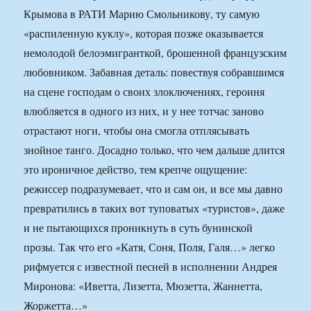
Крымова в РАТИ Марию Смольникову, ту самую
«распиленную куклу», которая позже оказывается
немолодой белоэмигранткой, брошенной французским
любовником. Забавная деталь: повествуя собравшимся
на сцене господам о своих злоключениях, героиня
влюбляется в одного из них, и у нее тотчас заново
отрастают ноги, чтобы она смогла отплясывать
знойное танго. Досадно только, что чем дальше длится
это ироничное действо, тем крепче ощущение:
режиссер подразумевает, что и сам он, и все мы давно
превратились в таких вот туповатых «туристов», даже
и не пытающихся проникнуть в суть бунинской
прозы. Так что его «Катя, Соня, Поля, Галя…» легко
рифмуется с известной песней в исполнении Андрея
Миронова: «Иветта, Лизетта, Мюзетта, Жаннетта,
Жоржетта…»