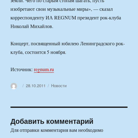
земли. Чего по старым стопам шагать, пусть
изобретают свои музыкальные миры», — сказал
корреспонденту ИА REGNUM президент рок-клуба
Николай Михайлов.
Концерт, посвященный юбилею Ленинградского рок-
клуба, состоится 5 ноября.
Источник:
regnum.ru
Автор
Опубликовано
Рубрики
28.10.2011
Новости
Добавить комментарий
Для отправки комментария вам необходимо