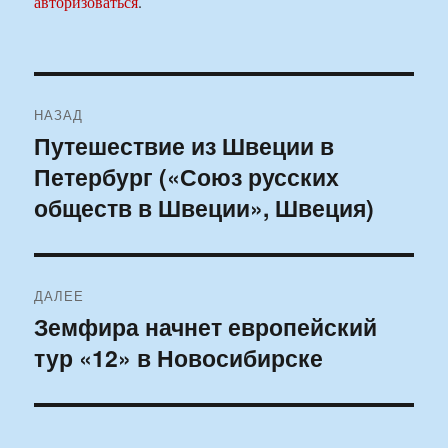
авторизоваться
.
Навигация
НАЗАД
по
Путешествие из Швеции в
Предыдущая
Петербург («Союз русских
запись:
записям
обществ в Швеции», Швеция)
ДАЛЕЕ
Земфира начнет европейский
Следующая
тур «12» в Новосибирске
запись: