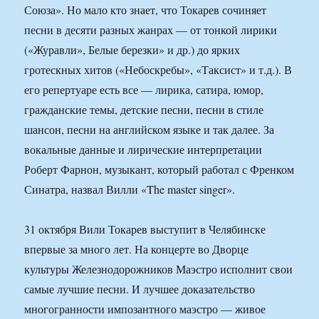
Союза». Но мало кто знает, что Токарев сочиняет
песни в десяти разных жанрах — от тонкой лирики
(«Журавли», Белые березки» и др.) до ярких
гротескных хитов («Небоскребы», «Таксист» и т.д.). В
его репертуаре есть все — лирика, сатира, юмор,
гражданские темы, детские песни, песни в стиле
шансон, песни на английском языке и так далее. За
вокальные данные и лирические интерпретации
Роберт Фарнон, музыкант, который работал с Френком
Синатра, назвал Вилли «The master singer».
31 октября Вили Токарев выступит в Челябинске
впервые за много лет. На концерте во Дворце
культуры Железнодорожников Маэстро исполнит свои
самые лучшие песни. И лучшее доказательство
многогранности импозантного маэстро — живое