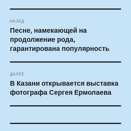
Навигация
НАЗАД
по
Песне, намекающей на
Предыдущая
продолжение рода,
запись:
записям
гарантирована популярность
ДАЛЕЕ
В Казани открывается выставка
Следующая
фотографа Сергея Ермолаева
запись: