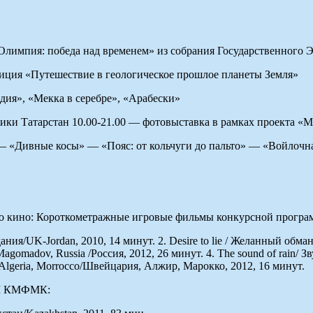
лимпия: победа над временем» из собрания Государственного 
зиция «Путешествие в геологическое прошлое планеты Земля»
дия», «Мекка в серебре», «Арабески»
лики Татарстан 10.00-21.00 — фотовыставка в рамках проекта «
 — «Дивные косы» — «Пояс: от кольчуги до пальто» — «Войлочн
ого кино: Короткометражные игровые фильмы конкурсной прог
ания/UK-Jordan, 2010, 14 минут. 2. Desire to lie / Желанный обм
omadov, Russia /Россия, 2012, 26 минут. 4. The sound of rain/ Зв
, Algeria, Morrocco/Швейцария, Алжир, Марокко, 2012, 16 минут.
II КМФМК: