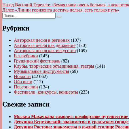
Навигация
Предыдущая
Назад
Василий Герелло: «Земля наша очень больная, а лекарст
запись:
Следующая
Далее
«Линии горизонта достичь нельзя, есть только путь»
по
Искать:
запись:
Поиск
записям
Рубрики
Авторская песня в регионах
(107)
Авторская песня как движение
(120)
Авторская песня как искусство
(169)
Без рубрики
(145)
Грушинский фестиваль
(82)
Клубы, творческие объединения, театры
(141)
Музыкальные инструменты
(69)
Новости
(42 062)
Обо всем
(112)
Персоналии
(134)
Фестивали, конкурсы, концерты
(233)
Свежие записи
Москва Махачкала самолет: комфортное путешествие
Девушки Березовский: знакомства в уральском город
Девушки Ростова: знакомства в южной столице Росси