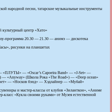
рской народной песни, татарские музыкальные инструменты
й культурный центр «Хато»
шоу-программа 20.30 — 21.30 — анимэ — дискотека
Часы», рисунки на планшетах
«ПЛУТЫ» — «Oscar’s Capoeira Band» — «J-Set» —
) — «Anyway» (Школа Рока «The Road») — «Deep ocean»
 цвет» — «Носков бэнд» — Хэдлайнер — «Мубай»
сувениры и мастер-классы от клубов «Зиланткон», «Аниме
ер-класс «Кукла своими руками» от Музея естественной