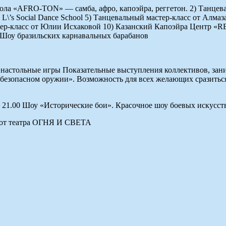
а «АFRO-TON» — самба, афро, капоэйра, реггетон. 2) Танцев
 L\’s Social Dance School 5) Танцевальный мастер-класс от А
астер-класс от Юлии Исхаковой 10) Казанский Капоэйра Цент
2) Шоу бразильских карнавальных барабанов
е настольные игры Показательные выступления коллективов, з
 безопасном оружии». Возможность для всех желающих сразиться
21.00 Шоу «Исторические бои». Красочное шоу боевых искусств
от театра ОГНЯ И СВЕТА