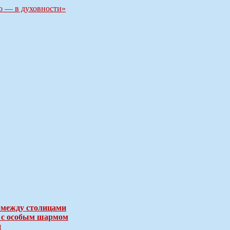
во — в духовности»
 между столицами
е с особым шармом
и