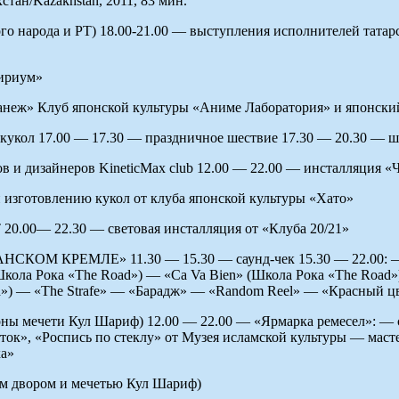
стан/Kazakhstan, 2011, 83 мин.
ого народа и РТ) 18.00-21.00 — выступления исполнителей тата
лириум»
неж» Клуб японской культуры «Аниме Лаборатория» и японски
 кукол 17.00 — 17.30 — праздничное шествие 17.30 — 20.30 — 
 и дизайнеров KineticMax club 12.00 — 22.00 — инсталляция «
 изготовлению кукол от клуба японской культуры «Хато»
 20.00— 22.30 — световая инсталляция от «Клуба 20/21»
ОМ КРЕМЛЕ» 11.30 — 15.30 — саунд-чек 15.30 — 22.00: — 
ола Рока «The Road») — «Ca Va Bien» (Школа Рока «The Road»
oad») — «The Strafe» — «Барадж» — «Random Reel» — «Красный
оны мечети Кул Шариф) 12.00 — 22.00 — «Ярмарка ремесел»: — 
ток», «Роспись по стеклу» от Музея исламской культуры — маст
ка»
м двором и мечетью Кул Шариф)