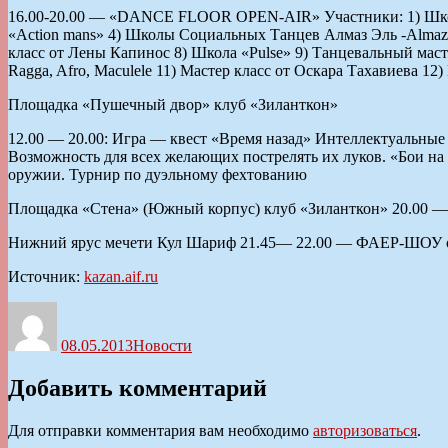
16.00-20.00 — «DANCE FLOOR OPEN-AIR» Участники: 1) Школ
«Action mans» 4) Школы Социальных Танцев Алмаз Эль -Almaz
класс от Лены Капинос 8) Школа «Pulse» 9) Танцевальный м
Ragga, Afro, Maculele 11) Мастер класс от Оскара Тахавиева 1
Площадка «Пушечный двор» клуб «Зиланткон»
12.00 — 20.00: Игра — квест «Время назад» Интеллектуальны
Возможность для всех желающих пострелять их луков. «Бои на
оружии. Турнир по дуэльному фехтованию
Площадка «Стена» (Южный корпус) клуб «Зиланткон» 20.00 — 
Нижний ярус мечети Кул Шариф 21.45— 22.00 — ФАЕР-ШОУ 
Источник:
kazan.aif.ru
Автор
Опубликовано
Рубрики
08.05.2013
Новости
Добавить комментарий
Для отправки комментария вам необходимо
авторизоваться
.