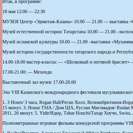
Итак, в программе:
18 мая 12:00 — 22:30
МУЗЕИ Центр «Эрмитаж-Казань» 10.00 — 21.00 — выставка «О
Музей естественной истории Татарстана 10.00 — 21.00 –экспо
Музей исламской культуры 10.00 — 21.00 –выставки «Мухамма
Музей истории государственности татарского народа и Респуб
14.00-18.00 мастер-классы: — «Шелковый и нитяной браслет»
17.00-21.00: — Мехенди
Выставочный зал музея: 17.00-20.00
Эхо VIII Казанского международного фестиваля мусульманск
1. 3 Hours/ 3 часа, Regan Hall/Реган Холл, Великобритания-Иорд
15 минут. 3. House TSIA / Дом ЦIA, Руслан Магомадов/ Ruslan Mag
2011, 26 минут. 5. Yidir/Идир, Тahar Houchi/Тахар Хоучи, Swiss
Полнометражные игровые фильмы конкурсной программы VI