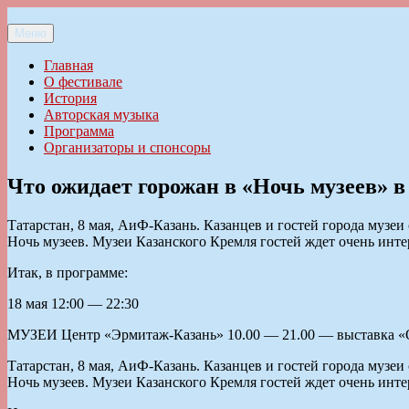
Перейти
к
Меню
Ильменский фестиваль авторской песни
содержимому
Главная
О фестивале
История
Авторская музыка
Программа
Организаторы и спонсоры
Что ожидает горожан в «Ночь музеев» 
Татарстан, 8 мая, АиФ-Казань. Казанцев и гостей города му
Ночь музеев. Музеи Казанского Кремля гостей ждет очень инт
Итак, в программе:
18 мая 12:00 — 22:30
МУЗЕИ Центр «Эрмитаж-Казань» 10.00 — 21.00 — выставка «О
Татарстан, 8 мая, АиФ-Казань. Казанцев и гостей города му
Ночь музеев. Музеи Казанского Кремля гостей ждет очень инт