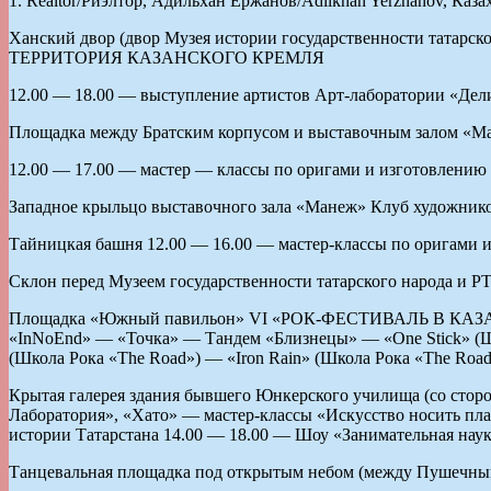
1. Realtor/Риэлтор, Адильхан Ержанов/Adilkhan Yerzhanov, Казах
Ханский двор (двор Музея истории государственности татарск
ТЕРРИТОРИЯ КАЗАНСКОГО КРЕМЛЯ
12.00 — 18.00 — выступление артистов Арт-лаборатории «Де
Площадка между Братским корпусом и выставочным залом «Ма
12.00 — 17.00 — мастер — классы по оригами и изготовлению
Западное крыльцо выставочного зала «Манеж» Клуб художников
Тайницкая башня 12.00 — 16.00 — мастер-классы по оригами и
Склон перед Музеем государственности татарского народа и РТ
Площадка «Южный павильон» VI «РОК-ФЕСТИВАЛЬ В КАЗАНСК
«InNoEnd» — «Точка» — Тандем «Близнецы» — «One Stick» (Шк
(Школа Рока «The Road») — «Iron Rain» (Школа Рока «The R
Крытая галерея здания бывшего Юнкерского училища (со стор
Лаборатория», «Хато» — мастер-классы «Искусство носить пла
истории Татарстана 14.00 — 18.00 — Шоу «Занимательная нау
Танцевальная площадка под открытым небом (между Пушечны