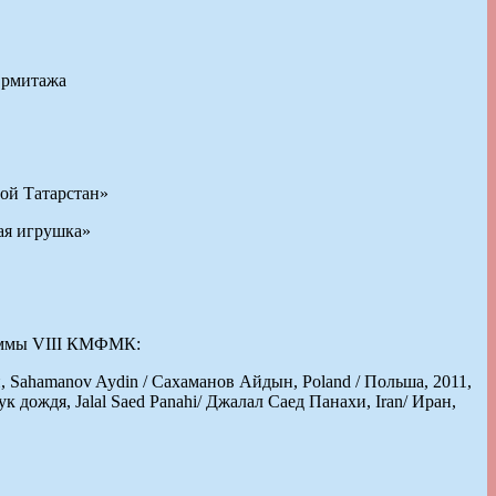
Эрмитажа
Мой Татарстан»
ая игрушка»
раммы VIII КМФМК:
ан, Sahamanov Aydin / Сахаманов Айдын, Poland / Польша, 2011,
ук дождя, Jalal Saed Panahi/ Джалал Саед Панахи, Iran/ Иран,